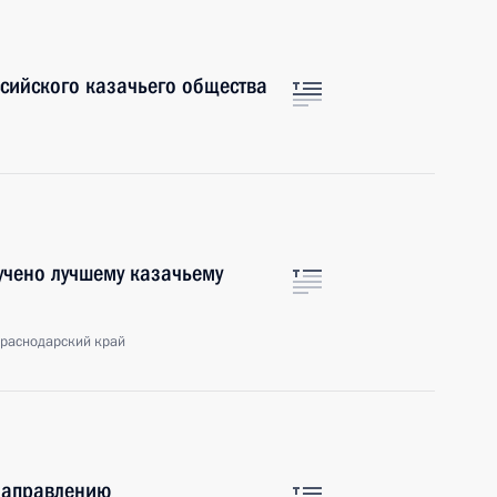
ссийского казачьего общества
учено лучшему казачьему
Краснодарский край
 направлению