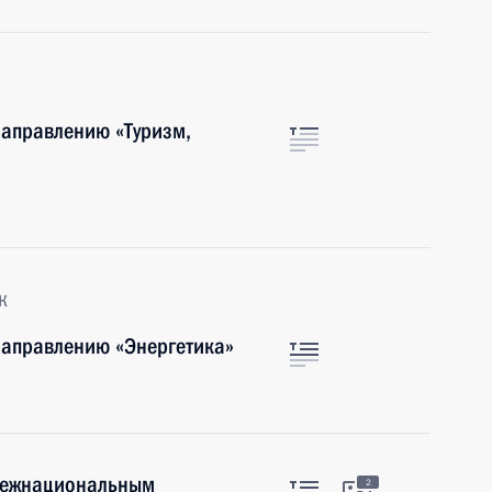
направлению «Туризм,
к
направлению «Энергетика»
 межнациональным
2