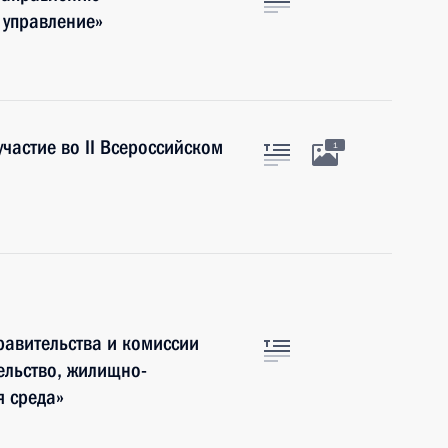
 управление»
астие во II Всероссийском
1
авительства и комиссии
ельство, жилищно-
я среда»