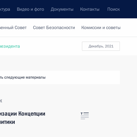
ктура
Видео и фото
Документы
Контакты
Поиск
венный Совет
Совет Безопасности
Комиссии и советы
резидента
декабрь, 2021
ть следующие материалы
к
лизации Концепции
литики