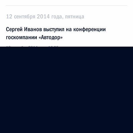
12 сентября 2014 года, пятница
Сергей Иванов выступил на конференции
госкомпании «Автодор»
12 сентября 2014 года, 16:30
Москва
11 сентября 2014 года, четверг
Сергей Иванов встретился с руководством
ассоциации «Франко-российский диалог»
11 сентября 2014 года, 18:00
Москва, Кремль