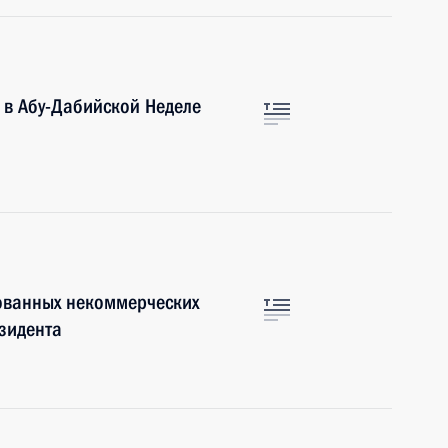
е в Абу-Дабийской Неделе
ованных некоммерческих
зидента