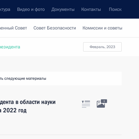
ктура
Видео и фото
Документы
Контакты
Поиск
венный Совет
Совет Безопасности
Комиссии и советы
резидента
февраль, 2023
ть следующие материалы
ента в области науки
3
а 2022 год