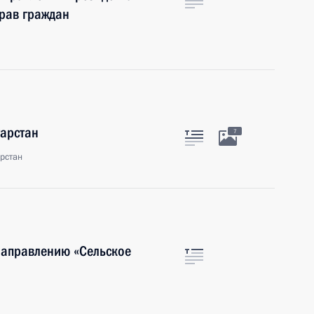
рав граждан
тарстан
7
рстан
направлению «Сельское