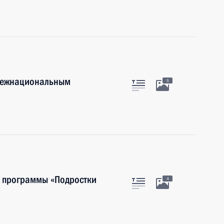
 межнациональным
5
х программы «Подростки
4