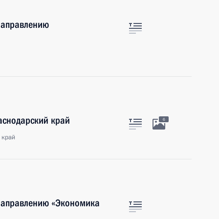
 направлению
аснодарский край
6
 край
 направлению «Экономика