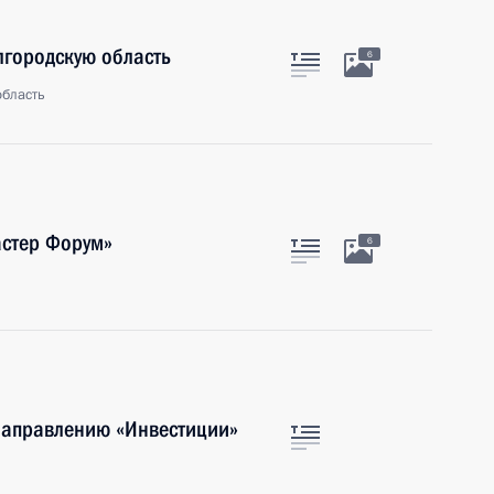
лгородскую область
6
область
астер Форум»
6
направлению «Инвестиции»