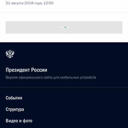
20 августа 2018 года, понедельник
Заседание рабочей группы по подготовке
заседания президиума Госсовета по вопросам
опережающего социально-экономического
развития Дальнего Востока
20 августа 2018 года, 15:00
15 августа 2018 года, среда
Заседание Комиссии по вопросам развития
авиации общего назначения и навигационно-
информационных технологий на основе системы
ГЛОНАСС
15 августа 2018 года, 18:45