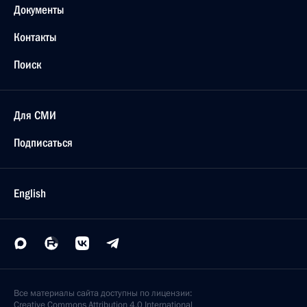
Москва
О приёме документов на соискание
Государственных премий за выдающиеся
достижения в области правозащитной
и благотворительной деятельности
15 августа 2018 года, 09:00
10 августа 2018 года, пятница
Вручение государственных наград тренерам
и специалистам, готовившим спортсменов
к Олимпийским зимним играм в Пхёнчхане
10 августа 2018 года, 13:30
Москва, Кремль