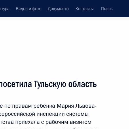
ктура
Видео и фото
Документы
Контакты
Поиск
венный Совет
Совет Безопасности
Комиссии и советы
резидента
август, 2025
ть следующие материалы
осетила Тульскую область
е по правам ребёнка Мария Львова-
еализацию экологических
сероссийской инспекции системы
тства приехала с рабочим визитом