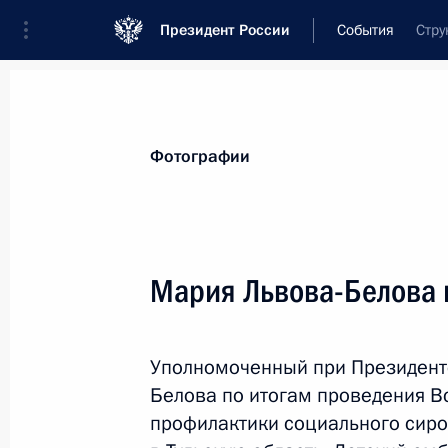
Президент России
События
Стру
Президент
Администрация
Государст
Новости
Сведения об Администрации П
Фотографии
Показа
Мария Львова-Белова п
7 августа 2025 года, четверг
Уполномоченный при Президент
Гранты Президента выделены на р
Белова по итогам проведения В
проектов
профилактики социального сиро
7 августа 2025 года, 18:00