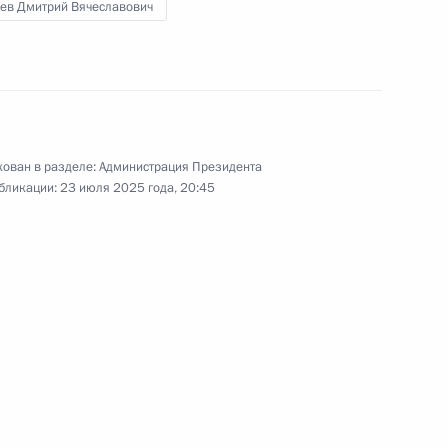
ев Дмитрий Вячеславович
 межнациональным
2
ован в разделе:
Администрация Президента
бликации:
23 июля 2025 года, 20:45
у с Министром изменения
1
Амной бинт Абдулла Аль-
ердловскую область
6