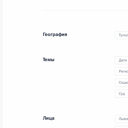
Мария Львова-Белова посетила Тул
23 июля 2025 года, 20:45
Тульская область
География
Тульс
22 июля 2025 года, вторник
Заседание Морской коллегии Росс
Темы
22 июля 2025 года, 15:00
Дети
Реги
Соци
17 июля 2025 года, четверг
Суд
Мария Львова-Белова продолжает 
детей с их семьями
17 июля 2025 года, 15:30
Лица
Льво