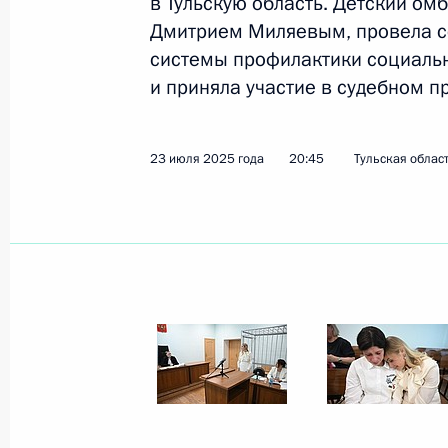
в Тульскую область. Детский ом
Дмитрием Миляевым, провела с
системы профилактики социальн
Сформирована Экспертная комисси
и приняла участие в судебном п
русского языка и литературы
7 августа 2025 года, 11:00
23 июля 2025 года
20:45
Тульская облас
О ходе исполнения поручений През
Совета по реализации госполитики
языка и языков народов России
7 августа 2025 года, 10:00
23 июля 2025 года, среда