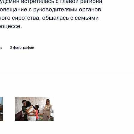
будсмен встретилась с главой региона
овещание с руководителями органов
ого сиротства, общалась с семьями
я по вопросам преподавания
роцессе.
ть
3 фотографии
идента по итогам заседаний
 в сфере поддержки русского