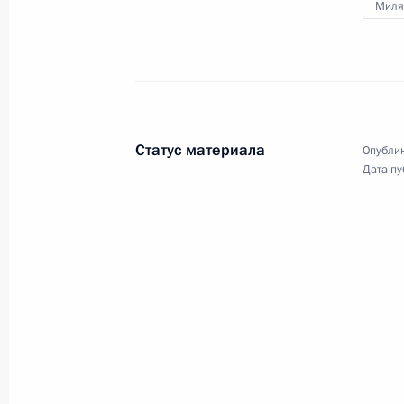
Миля
Заседание президиума Совета по
отношениям
17 июля 2025 года, 15:00
Москва
Статус материала
Опублик
Дата пу
Руслан Эдельгериев провёл встреч
климата и окружающей среды ОАЭ 
Дахак
17 июля 2025 года, 12:30
16 июля 2025 года, среда
Мария Львова-Белова посетила Св