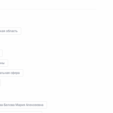
ьскую область
3
кая область
ии
оны
альная сфера
работу по воссоединению
3
ва-Белова Мария Алексеевна