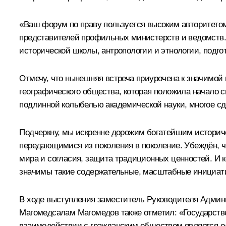
«Ваш форум по праву пользуется высоким авторитетом 
представителей профильных министерств и ведомств.
исторической школы, антропологии и этнологии, подг
Отмечу, что нынешняя встреча приурочена к значимой
географического общества, которая положила начало 
подлинной колыбелью академической науки, многое с
Подчеркну, мы искренне дорожим богатейшим историч
передающимися из поколения в поколение. Убеждён, чт
мира и согласия, защита традиционных ценностей. И к
значимы такие содержательные, масштабные инициати
B ходе выступления заместитель Руководителя Адми
Магомедсалам Магомедов также отметил: «Государстве
взаимодействии с гражданским обществом является од