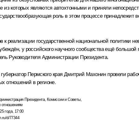
ие из которых являются автохтонными и приняли непосредс
осударствообразующая роль в этом процессе принадлежит ве
 к реализации государственной национальной политики нево
, убеждён, у российского научного сообщества ещё большой
тель Руководителя Администрации Президента.
 губернатор Пермского края
Дмитрий Махонин
провели рабоч
х отношений в регионе.
дминистрация Президента
,
Комиссии и Советы
,
м отношениям
25 года, 17:00
n.ru/d/77344