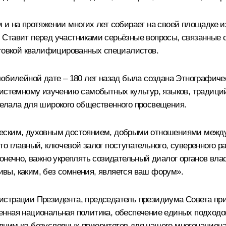
и на протяжении многих лет собирает на своей площадке из
 Ставит перед участниками серьёзные вопросы, связанные 
отовкой квалифицированных специалистов.
 юбилейной дате – 180 лет назад была создана Этнографиче
системному изучению самобытных культур, языков, традици
делала для широкого общественного просвещения.
еским, духовным достоянием, добрыми отношениями между 
о главный, ключевой залог поступательного, суверенного р
онечно, важно укреплять созидательный диалог органов вла
вы, каким, без сомнения, является ваш форум».
нистрации Президента, председатель президиума Совета п
нная национальная политика, обеспечение единых подходов 
ним из безусловных приоритетов для нашего многонационал