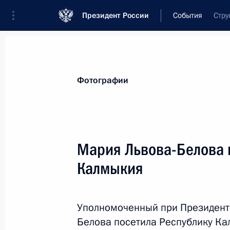
Президент России
События
Стру
Президент
Администрация
Государст
Новости
Сведения об Администрации П
Фотографии
Показа
Мария Львова-Белова 
Калмыкия
Мария Львова-Белова посетила Рес
11 апреля 2025 года, 18:20
Уполномоченный при Президент
Белова посетила Республику Ка