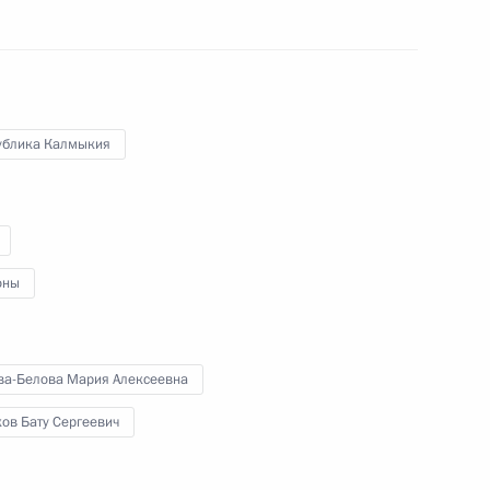
 Президента на реализацию
1
ублика Калмыкия
оны
работу по воссоединению
2
ва-Белова Мария Алексеевна
ов Бату Сергеевич