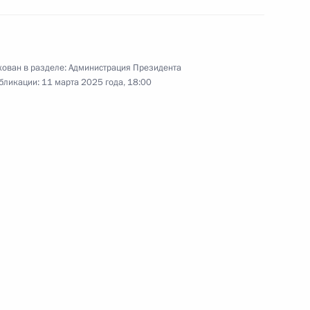
ужной форум «Семья
4
ован в разделе:
Администрация Президента
бликации:
11 марта 2025 года, 18:00
д
ссовета по вопросам
3
порожскую область
6