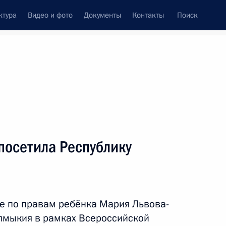
ктура
Видео и фото
Документы
Контакты
Поиск
венный Совет
Совет Безопасности
Комиссии и советы
резидента
апрель, 2025
ть следующие материалы
посетила Республику
публику Ингушетия
5
е по правам ребёнка Мария Львова-
лмыкия в рамках Всероссийской