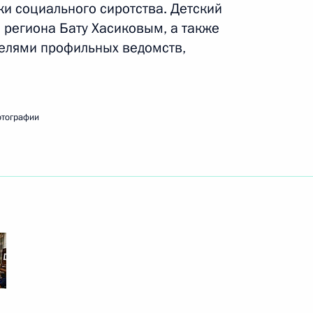
и социального сиротства. Детский
 региона Бату Хасиковым, а также
 премии Президента за вклад
елями профильных ведомств,
 нации
отографии
вгородскую область
5
ета по вопросам поддержки
3
ников СВО и членов их семей