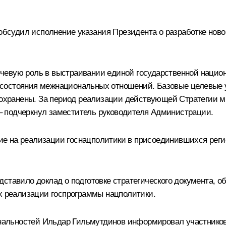
судил исполнение указания Президента о разработке ново
чевую роль в выстраивании единой государственной национ
состояния межнациональных отношений. Базовые целевые у
 сохранены. За период реализации действующей Стратегии 
, – подчеркнул заместитель руководителя Администрации.
е на реализации госнацполитики в присоединившихся реги
ставило доклад о подготовке стратегического документа, о
ах реализации госпрограммы нацполитики.
льностей Ильдар Гильмутдинов информировал участников 