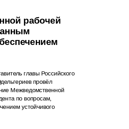
нной рабочей
занным
обеспечением
авитель главы Российского
Эдельгериев провёл
ание Межведомственной
дента по вопросам,
ечением устойчивого