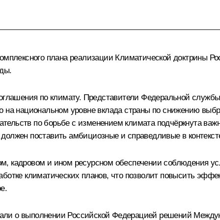
комплексного плана реализации Климатической доктрины Ро
ды.
соглашения по климату. Представители Федеральной служб
о на национальном уровне вклада страны по снижению выбр
тельств по борьбе с изменением климата подчёркнута важн
 должен поставить амбициозные и справедливые в контекст
м, кадровом и ином ресурсном обеспечении соблюдения у
аботке климатических планов, что позволит повысить эффек
е.
али о выполнении Российской Федерацией решений Междун