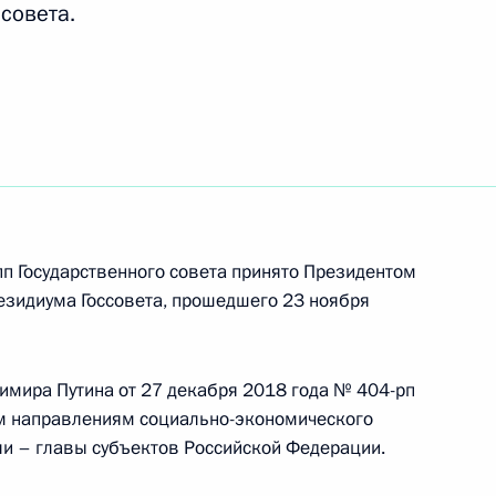
 совета.
та по направлению
пционные консультации
п Государственного совета принято Президентом
5
зидиума Госсовета, прошедшего 23 ноября
имира Путина от 27 декабря 2018 года № 404-рп
ым направлениям социально-экономического
ли – главы субъектов Российской Федерации.
а по вопросу развития
на