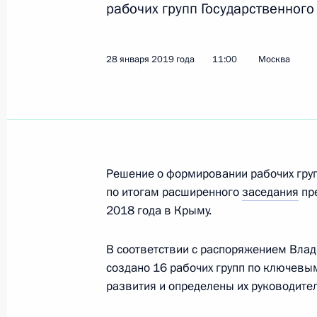
рабочих групп Государственного
Заседание рабочей группы Госсове
«Социальная политика»
28 января 2019 года
11:00
Москва
26 февраля 2019 года, 15:00
Москва
21 февраля 2019 года, четверг
Российско-вьетнамские антикорру
Решение о формировании рабочих груп
по итогам расширенного
заседания
пре
21 февраля 2019 года, 20:00
Вьетнам
2018 года в Крыму.
В соответствии с распоряжением Влад
19 февраля 2019 года, вторник
создано 16 рабочих групп по ключев
развития и определены их руководите
Заседание рабочей группы Госсовет
инфраструктуры Каспийского регио