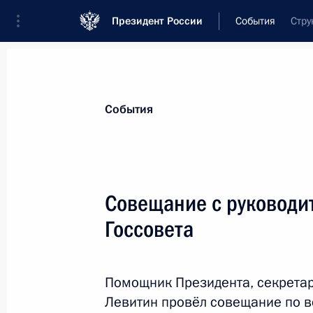
Президент России
События
Стру
Президент
Администрация
Государст
Новости
Сведения об Администрации П
События
Показа
Совещание с руководит
Госсовета
26 февраля 2019 года, вторник
Заседание рабочей группы по воп
Помощник Президента, секретар
26 февраля 2019 года, 19:30
Москва
Левитин провёл совещание по в