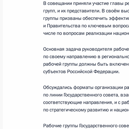
В совещании приняли участие главы р
19 февраля 2019 года, 15:30
Москва
групп, и их представители. В своём в
группы призваны обеспечить эффекти
и Правительства по ключевым вопрос
числе по вопросам реализации национ
Заседание рабочей группы Госсовет
и природных ресурсов
Основная задача руководителя рабоч
19 февраля 2019 года, 14:00
Москва
по своему направлению в регионально
рабочей группы должны быть включен
субъектов Российской Федерации.
14 февраля 2019 года, четверг
Обсуждались форматы организации ра
Заседание президиума Совета по 
по линии Государственного совета, в
14 февраля 2019 года, 18:00
Москва
соответствующие направления, и с ра
по стратегическому развитию и нацио
Рабочие группы Государственного сове
6 февраля 2019 года, среда