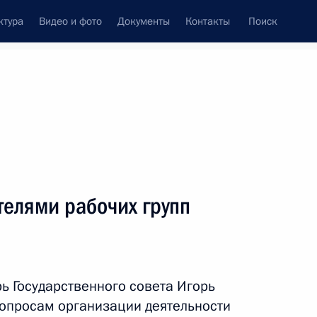
ктура
Видео и фото
Документы
Контакты
Поиск
венный Совет
Совет Безопасности
Комиссии и советы
резидента
февраль, 2019
ть следующие материалы
елями рабочих групп
росам изменения климата
ь Государственного совета Игорь
опросам организации деятельности