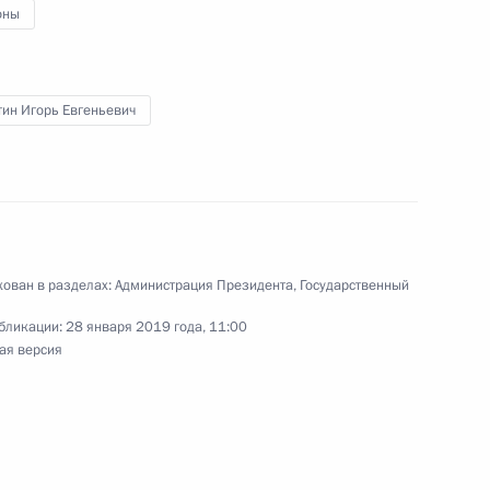
и спорта
оны
тин Игорь Евгеньевич
кадровой политики
ован в разделах:
Администрация Президента
,
Государственный
бликации:
28 января 2019 года, 11:00
ая версия
их групп Госсовета