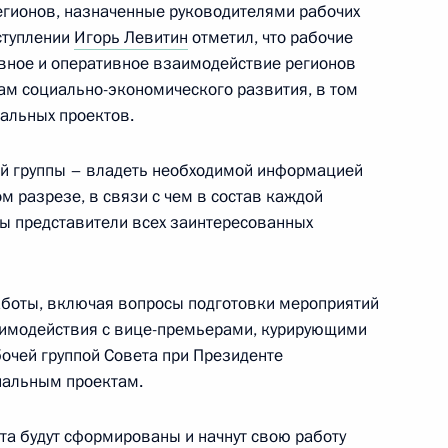
егионов, назначенные руководителями рабочих
ыступлении
Игорь Левитин
отметил, что рабочие
вное и оперативное взаимодействие регионов
ам социально-экономического развития, в том
альных проектов.
а по вопросу экологии
ей группы – владеть необходимой информацией
м разрезе, в связи с чем в состав каждой
ы представители всех заинтересованных
боты, включая вопросы подготовки мероприятий
противодействию коррупции
заимодействия с вице-премьерами, курирующими
бочей группой Совета при Президенте
нальным проектам.
та будут сформированы и начнут свою работу