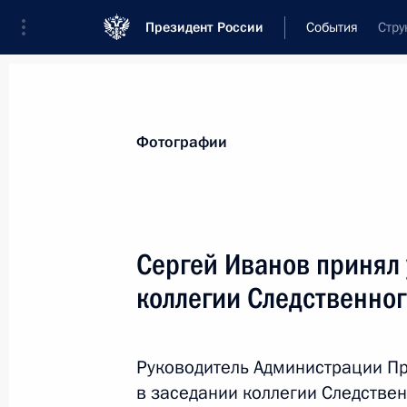
Президент России
События
Стру
Президент
Администрация
Государст
Новости
Сведения об Администрации П
Фотографии
Показа
Сергей Иванов принял 
коллегии Следственног
14 апреля 2015 года, вторник
Заседание Комиссии по вопросам 
Руководитель Администрации Пр
14 апреля 2015 года, 18:00
в заседании коллегии Следствен