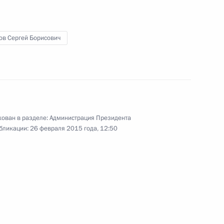
ости
ов Сергей Борисович
еализации государственной
2
ован в разделе:
Администрация Президента
бликации:
26 февраля 2015 года, 12:50
 Совета Безопасности
1
сть, Ново-Огарёво