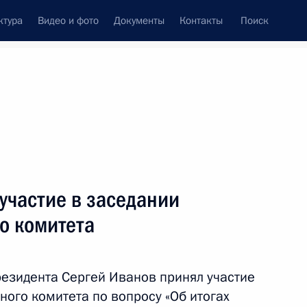
ктура
Видео и фото
Документы
Контакты
Поиск
венный Совет
Совет Безопасности
Комиссии и советы
резидента
апрель, 2015
ть следующие материалы
участие в заседании
о комитета
гражданства
езидента Сергей Иванов принял участие
ного комитета по вопросу «Об итогах