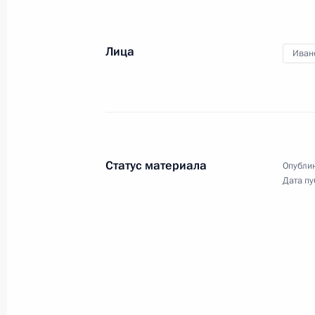
импортозамещения в промышленн
2 апреля 2015 года, 13:00
Москва
Лица
Иван
30 марта 2015 года, понедельник
Семинар-совещание по вопросам р
национальной политики
Статус материала
Опублик
30 марта 2015 года, 20:00
Новосибирск
Дата пу
27 марта 2015 года, пятница
Совещание с постоянными членами
27 марта 2015 года, 17:20
Московская обла