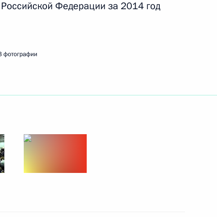
 Российской Федерации за 2014 год
а, посвящённая текущим
4
3 фотографии
л Школьной баскетбольной
11
ума Госсовета по вопросу