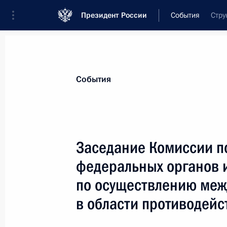
Президент России
События
Стру
Президент
Администрация
Государст
Новости
Сведения об Администрации П
События
Показа
Заседание Комиссии п
федеральных органов 
Заседание Комиссии по вопросам 
по осуществлению меж
8 октября 2013 года, 18:00
в области противодейс