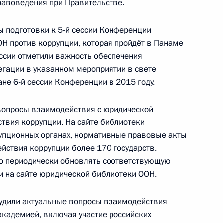
равоведения при Правительстве.
б Управлении Президента
ы подготовки к 5-й сессии Конференции
овета
ОН против коррупции, которая пройдёт в Панаме
ссии отметили важность обеспечения
егации в указанном мероприятии в свете
не 6-й сессии Конференции в 2015 году.
сии по вопросам гражданства
вопросы взаимодействия с юридической
твия коррупции. На сайте библиотеки
упционных органах, нормативные правовые акты
ействия коррупции более 170 государств.
но периодически обновлять соответствующую
ции Президента
 на сайте юридической библиотеки ООН.
удили актуальные вопросы взаимодействия
кадемией, включая участие российских