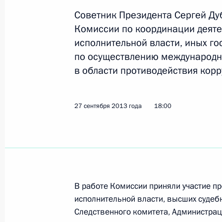
Рабочая поездка в Хабаровский кр
Советник Президента Сергей Ду
8 октября 2013 года, 14:00
Хабаровск
Комиссии по координации деяте
исполнительной власти, иных г
по осуществлению международн
7 октября 2013 года, понедельник
в области противодействия корр
Презентация нового сезона Единой
7 октября 2013 года, 16:00
Москва
27 сентября 2013 года
18:00
1 октября 2013 года, вторник
Внесены изменения в состав Росс
комитета «Победа»
В работе Комиссии приняли участие п
исполнительной власти, высших судебн
1 октября 2013 года, 19:20
Следственного комитета, Администрац