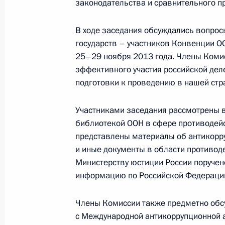
законодательства и сравнительного п
Внесены изменения в Положение о
В ходе заседания обсуждались вопрос
по обеспечению деятельности Госс
государств – участников Конвенции О
25–29 ноября 2013 года. Члены Коми
1 октября 2013 года, 18:50
эффективного участия российской дел
подготовки к проведению в нашей стра
Внесены изменения в состав Комис
Участниками заседания рассмотрены 
1 октября 2013 года, 18:30
библиотекой ООН в сфере противодейс
представлены материалы об антикорр
и иные документы в области противод
Министерству юстиции России поруче
Кадровые изменения в Администра
информацию по Российской Федерации
1 октября 2013 года, 10:15
Члены Комиссии также предметно обс
с Международной антикоррупционной а