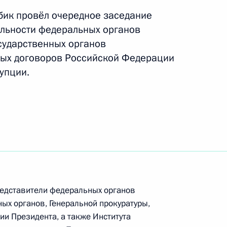
ай
10
бик провёл очередное заседание
льности федеральных органов
осударственных органов
ых договоров Российской Федерации
упции.
 лиги ВТБ
4
ийского организационного
редставители федеральных органов
ых органов, Генеральной прокуратуры,
ии Президента, а также Института