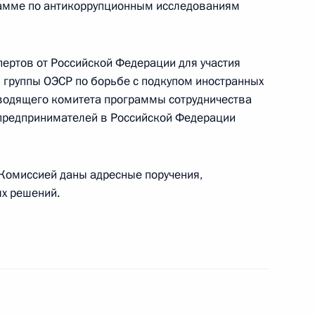
рамме по антикоррупционным исследованиям
ии деятельности федеральных
 осуществлению
пертов от Российской Федерации для участия
и противодействия коррупции
 группы ОЭСР по борьбе с подкупом иностранных
оводящего комитета программы сотрудничества
 предпринимателей в Российской Федерации
Комиссией даны адресные поручения,
вию с религиозными
х решений.
ль
«20 лет Конституции России»
6