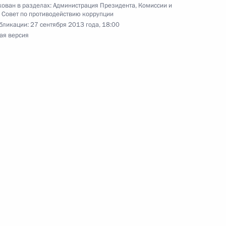
ован в разделах:
Администрация Президента
,
Комиссии и
,
Совет по противодействию коррупции
бликации:
27 сентября 2013 года, 18:00
ая версия
частие в открытии V Съезда
естве Евроазиатского центра
да и Русского