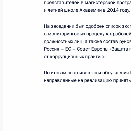
27 сентября 2013 года, пятница
представителей в магистерской прог
и летней школе Академии в 2014 году.
Заседание Комиссии по координац
органов исполнительной власти по
На заседании был одобрен список экс
международных договоров в област
в мониторинговых процедурах рабочей
27 сентября 2013 года, 18:00
должностных лиц, а также состав рук
Россия – ЕС – Совет Европы «Защита
от коррупционных практик».
26 сентября 2013 года, четверг
По итогам состоявшегося обсуждения 
Заседание Совета по взаимодейст
направленные на реализацию приняты
объединениями
26 сентября 2013 года, 16:00
Москва, Крем
Научно-практическая конференция 