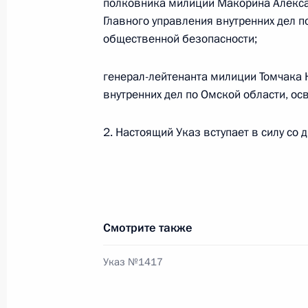
полковника милиции Макорина Алекса
Главного управления внутренних дел 
Рабочая встреча с Уполномоченны
общественной безопасности;
Астаховым
7 апреля 2011 года, 14:00
генерал-лейтенанта милиции Томчака
внутренних дел по Омской области, ос
Кадровые изменения в системе МВ
2. Настоящий Указ вступает в силу со 
19 ноября 2010 года, 15:00
Поздравление строителям автомоби
Смотрите также
Хабаровск
24 сентября 2010 года, 10:00
Указ №1417