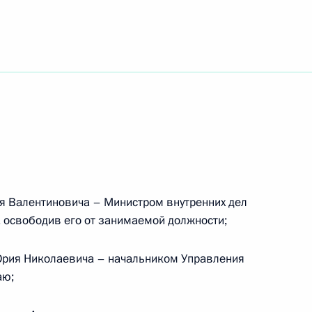
 из резервного фонда
ом комитете России
я Валентиновича – Министром внутренних дел
 освободив его от занимаемой должности;
оении специальных званий
ников органов внутренних дел
Юрия Николаевича – начальником Управления
аю;