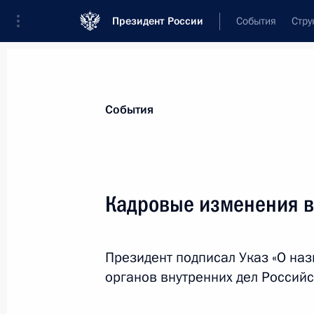
Президент России
События
Стру
Материалы по выбранной теме
События
Забайкальский край,
60 результат
Кадровые изменения 
Показа
Президент подписал Указ «О на
Освобождён от должности ряд рук
органов внутренних дел Россий
8 марта 2012 года, 11:00