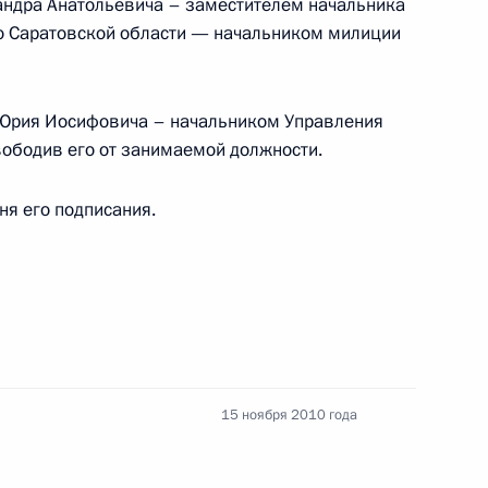
ндра Анатольевича – заместителем начальника
по Саратовской области — начальником милиции
м по правам ребёнка Павлом
 Юрия Иосифовича – начальником Управления
вободив его от занимаемой должности.
Д
дня его подписания.
льной дороги Чита –
15 ноября 2010 года