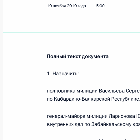
19 ноября 2010 года
15:00
Распоряжение о выделении средств
Президента
7 февраля 2012 года, 10:30
Полный текст документа
Кадровые изменения в Следственн
1. Назначить:
24 мая 2011 года, 12:00
полковника милиции Васильева Серге
по Кабардино-Балкарской Республике,
Президент подписал указы о присв
и назначении на должность сотруд
генерал-майора милиции Ларионова 
11 апреля 2011 года, 10:00
внутренних дел по Забайкальскому кр