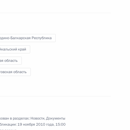
х средств из резервного
рдино-Балкарская Республика
йкальский край
дничестве с Китаем
осточных регионов
ая область
товская область
-экономического развития
ован в разделах:
Новости
,
Документы
бликации:
19 ноября 2010 года, 15:00