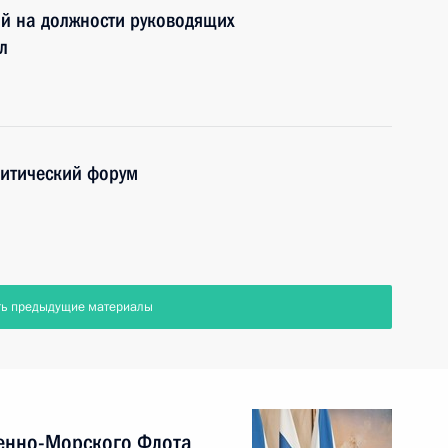
й на должности руководящих
л
литический форум
ть предыдущие материалы
енно-Морского Флота