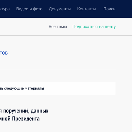
ктура
Видео и фото
Документы
Контакты
Поиск
Все темы
Подписаться на ленту
тов
ть следующие материалы
я поручений, данных
мной Президента