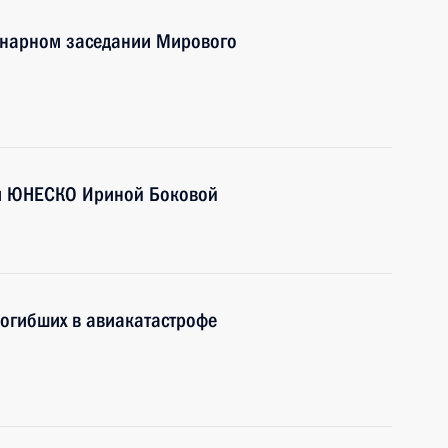
енарном заседании Мирового
ом ЮНЕСКО Ириной Боковой
погибших в авиакатастрофе