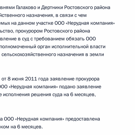
евнями Галахово и Дертники Ростовского района
ственного назначения, в связи с чем
атора Ярославской области
мых на данном участке ООО «Нерудная компания»
льство, прокурором Ростовского района
вление в суд с требованием обязать ООО
уполномоченный орган исполнительной власти
 сельскохозяйственного назначения в земли
ных по итогам работы
 Ярославской области
 от 8 июня 2011 года заявление прокурора
 ООО «Нерудная компания» подано заявление
е исполнения решения суда на 6 месяцев,
ам работы мобильной
да ООО «Нерудная компания» предоставлена
ой области
оком на 6 месяцев.