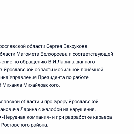
у Сергея Ястребова на пост
Ярославской области
Сергея Вахрукова
,
области Магомета Белхороева и соответствующей
 кандидатур на должности
чение по обращению В.И.Ларина, данного
ы в Ярославской области мобильной приёмной
кого края, Ленинградской
ика Управления Президента по работе
й Михаила Михайловского.
славской области и прокурору Ярославской
ановича Ларина с жалобой на нарушения,
иная Россия»
«Нерудная компания» и при разработке карьера
 Ростовского района.