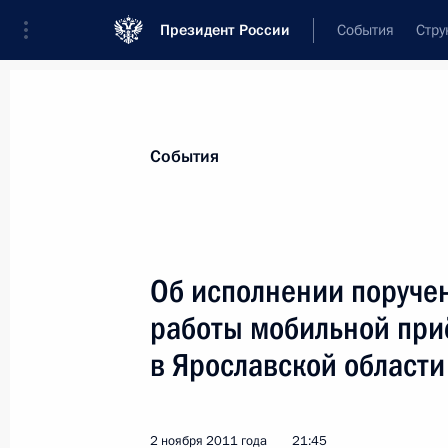
Президент России
События
Стру
Материалы по выбранной теме
События
Ярославская область,
100 результа
Об исполнении поручен
Показа
работы мобильной при
в Ярославской области
Упразднён Рыбинский районный су
16 июня 2012 года, 10:50
2 ноября 2011 года
21:45