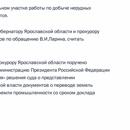
ном участке работы по добыче нерудных
тся.
ных по итогам работы
 Ярославской области
убернатору Ярославской области и прокурору
ов по обращению В.И.Ларина, считать
рокурору Ярославской области поручено
муществу, данного по итогам
дминистрацию Президента Российской Федерации
дента в Ярославской области
я» решения суда о представлении
ой власти документов о переводе земель
 земли промышленности со сроком доклада
урору Ярославской области,
ной приёмной Президента