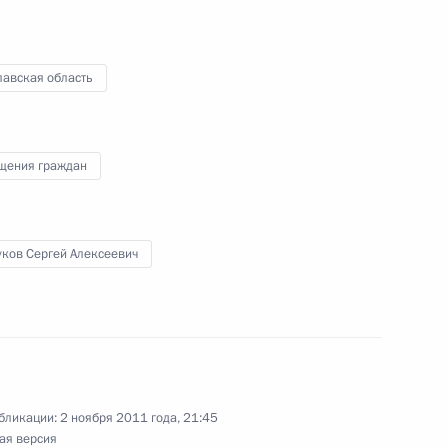
Дертники Ярославской
лавская область
щения граждан
 по итогам работы
 приёмной Президента
ых решений
уков Сергей Алексеевич
 заместителю губернатора
аботы мобильной приёмной
бликации:
2 ноября 2011 года, 21:45
ая версия