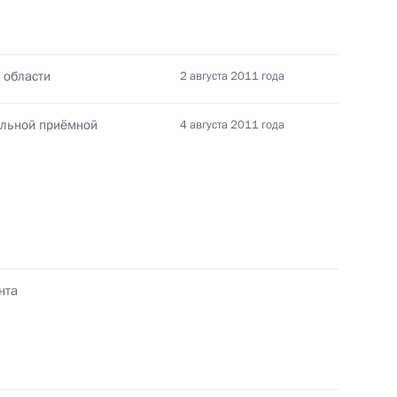
 области
2 августа 2011 года
я поручений, данных
мной Президента
ильной приёмной
4 августа 2011 года
я поручений, данных
мной Президента
нта