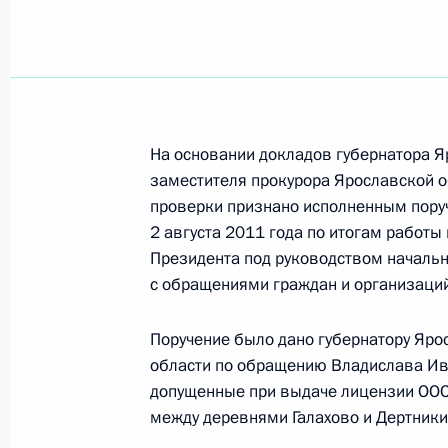
Дмитрий Медведев внёс кандидатур
губернатора Ярославской области
4 мая 2012 года, 20:20
На основании докладов губернатора 
заместителя прокурора Ярославской 
Президент согласился со списками
проверки признано исполненным пору
2 августа 2011 года по итогам работ
глав Бурятии, Ставрополья, Пермс
Президента под руководством начальн
и Ярославской областей
с обращениями граждан и организаци
4 мая 2012 года, 19:10
Поручение было дано губернатору Яро
области по обращению Владислава Ив
Встреча с руководством партии «Ед
допущенные при выдаче лицензии ООО 
между деревнями Галахово и Дертники
4 мая 2012 года, 15:45