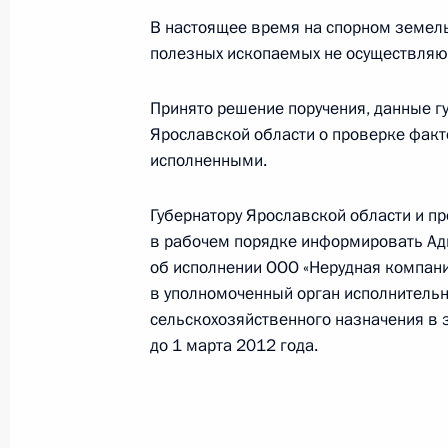
В настоящее время на спорном земель
полезных ископаемых не осуществляю
О ходе исполнения поручений, дан
мобильной приёмной Президента в
Принято решение поручения, данные г
Ярославской области о проверке факт
13 января 2012 года, 13:30
исполненными.
Губернатору Ярославской области и п
О ходе исполнения поручения Роси
в рабочем порядке информировать А
работы мобильной приёмной Прези
об исполнении ООО «Нерудная компани
31 декабря 2011 года, 14:30
в уполномоченный орган исполнительн
сельскохозяйственного назначения в
до 1 марта 2012 года.
О ходе исполнения поручения прок
данного по итогам работы мобиль
в Ярославской области