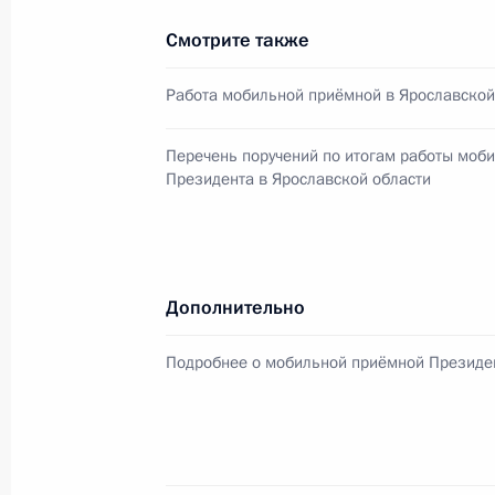
26 декабря 2011 года, 18:20
Смотрите также
Работа мобильной приёмной в Ярославской
О ходе исполнения пункта 5 перечн
по итогам работы мобильной приё
Перечень поручений по итогам работы моб
Президента в Ярославской области
в Ярославской области
8 декабря 2011 года, 21:20
Дополнительно
О ходе исполнения пункта 7 перечн
по итогам работы мобильной приё
Подробнее о мобильной приёмной Президе
в Ярославской области
1 декабря 2011 года, 20:20