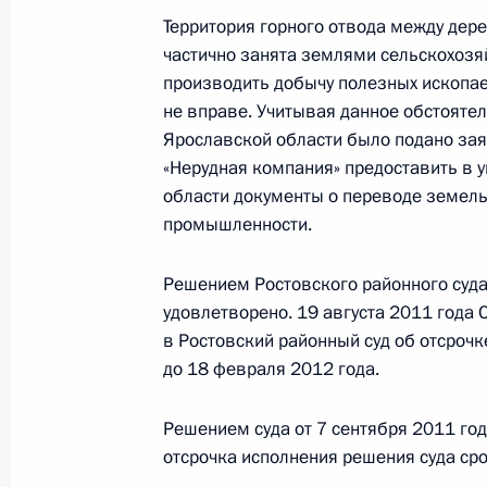
Территория горного отвода между дер
частично занята землями сельскохозяй
Президент принял отставку губерн
производить добычу полезных ископае
Сергея Вахрукова
не вправе. Учитывая данное обстояте
Ярославской области было подано зая
28 апреля 2012 года, 18:00
«Нерудная компания» предоставить в 
области документы о переводе земель
промышленности.
О ходе исполнения поручений, дан
мобильной приёмной Президента в
Решением Ростовского районного суда
25 января 2012 года, 14:10
удовлетворено. 19 августа 2011 года
в Ростовский районный суд об отсрочк
до 18 февраля 2012 года.
Об исполнении поручений по итог
Решением суда от 7 сентября 2011 го
приёмной Президента в Ярославск
отсрочка исполнения решения суда ср
17 января 2012 года, 16:10