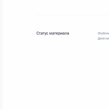
Встреча с членами
Статус материала
Опублик
Правительства
Дата пу
21 января 2020 года
7 фото