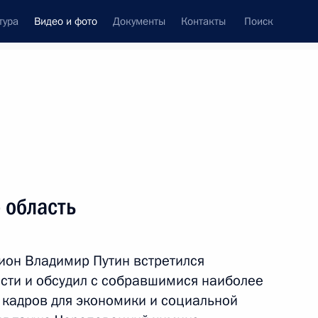
тура
Видео и фото
Документы
Контакты
Поиск
си
встречи
Церемонии
февраль, 2020
ть следующие материалы
 область
Встреча с представителями
ион Владимир Путин встретился
общественности
сти и обсудил с собравшимися наиболее
 кадров для экономики и социальной