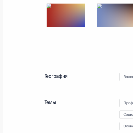
Форум «Сохраняем память
о Холокосте, боремся
с антисемитизмом»
23 января 2020 года
7 фото
География
Воло
Темы
Проф
Соци
Экон