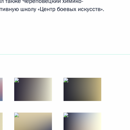
ил также Череповецкий химико-
тивную школу «Центр боевых искусств».
4 февраля 2020 года
7 фото
 фото