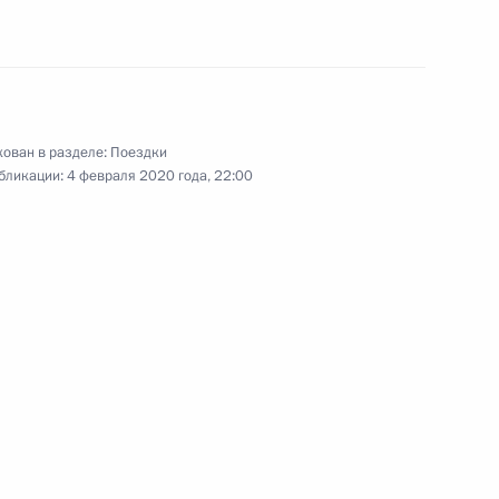
Визит в Германию.
ован в разделе:
Поездки
Международная
бликации:
4 февраля 2020 года, 22:00
конференция по Ливии
19 января 2020 года
17 фото