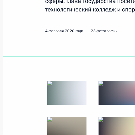
сферы. Глава государства посет
технологический колледж и спор
4 февраля 2020 года
23 фото
4 февраля 2020 года
23 фотографии
Визит в Израиль
23 января 2020 года
Иерусалим
37