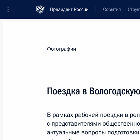
Президент России
События
Струк
Видеозаписи
Фотографии
Аудиозапи
Все материалы
Поездки
Совещания, 
Фотографии
Показа
Поездка в Вологодскую
Поездка в Вологодскую
В рамках рабочей поездки в рег
область
с представителями общественно
актуальные вопросы подготовки