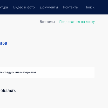
ктура
Видео и фото
Документы
Контакты
Поиск
Все темы
Подписаться на ленту
атов
ть следующие материалы
 область