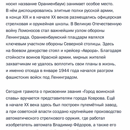
носил название Ораниенбаум) занимает особое место.
В нём дислоцировались элитные полки русской армии,
в конце XIX и в начале XX веков размещались офицерская
стрелковая и оружейная школы. В Великую Отечественную
войну Ломоносов стал важнейшим узлом обороны
Ленинграда. Ораниенбаумский плацдарм являлся
ключевым участком обороны Северной столицы. Здесь
на боевом дежурстве стоял и крейсер «Аврора». Благодаря
стойкости воинов Красной армии, мирных жителей
захватчикам не удалось воплотить свои планы в жизнь,
и именно отсюда в январе 1944 года начался разгром
фашистских войск под Ленинградом.
Сегодня грамота о присвоении звания «Город воинской
славы» вручается представителям города Коврова. Ещё
в начале XX века здесь был построен пулемётный завод,
а при советской власти создано крупнейшее производство
автоматического стрелкового оружия, где работал
изобретатель автомата Владимир Фёдоров, а также его