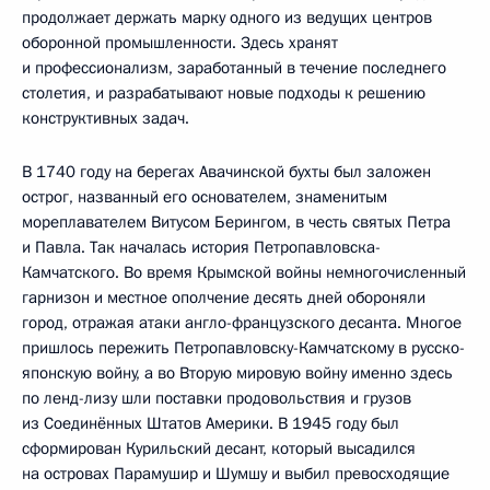
продолжает держать марку одного из ведущих центров
оборонной промышленности. Здесь хранят
и профессионализм, заработанный в течение последнего
столетия, и разрабатывают новые подходы к решению
конструктивных задач.
В 1740 году на берегах Авачинской бухты был заложен
острог, названный его основателем, знаменитым
мореплавателем Витусом Берингом, в честь святых Петра
и Павла. Так началась история Петропавловска-
Камчатского. Во время Крымской войны немногочисленный
гарнизон и местное ополчение десять дней обороняли
город, отражая атаки англо-французского десанта. Многое
пришлось пережить Петропавловску-Камчатскому в русско-
японскую войну, а во Вторую мировую войну именно здесь
по ленд-лизу шли поставки продовольствия и грузов
из Соединённых Штатов Америки. В 1945 году был
сформирован Курильский десант, который высадился
на островах Парамушир и Шумшу и выбил превосходящие