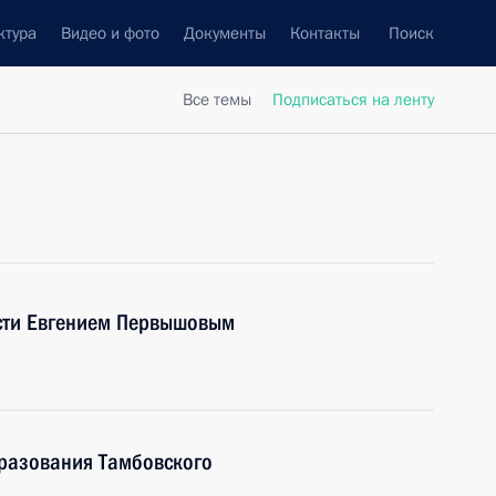
ктура
Видео и фото
Документы
Контакты
Поиск
Все темы
Подписаться на ленту
асти Евгением Первышовым
бразования Тамбовского