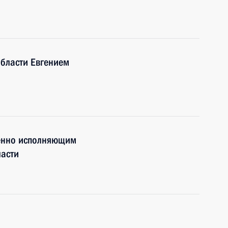
области Евгением
енно исполняющим
ласти