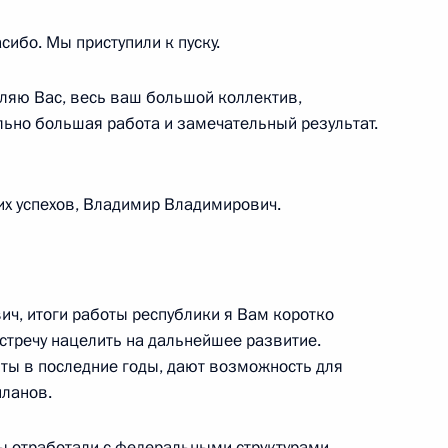
а по вопросам развития
ибо. Мы приступили к пуску.
вляю Вас, весь ваш большой коллектив,
льно большая работа и замечательный результат.
их успехов, Владимир Владимирович.
в Казани
ич, итоги работы республики я Вам коротко
тречу нацелить на дальнейшее развитие.
яты в последние годы, дают возможность для
планов.
ть предыдущие материалы
Мы отработали с федеральными структурами,