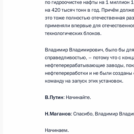
по гидроочистке нафты на 1 миллион 
на 420 тысяч тонн в год. Причём долж
это тоже полностью отечественная ра
применяли впервые для отечественног
Встреча с главой Татарстана Рус
технологических блоков.
20 декабря 2017 года, 17:40
Владимир Владимирович, было бы для
справедливостью, – потому что с конц
Встреча с главой Татарстана Рус
нефтеперерабатывающие заводы, пока
нефтепереработки и не были созданы 
26 апреля 2017 года, 19:20
команду на запуск этих установок.
В.Путин
: Начинайте.
Встреча с Минтимером Шаймиевы
19 января 2017 года, 11:45
Н.Маганов
: Спасибо, Владимир Влади
Начинаем.