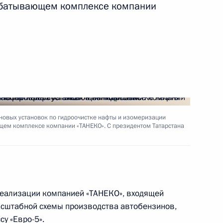
батывающем комплексе компании
а Госсовета по вопросам
ления и формирования
»
 новых установок по гидроочистке нафты и изомеризации
м комплексе компании «ТАНЕКО». С президентом Татарстана
венности: нацпроект «Жильё
 реализации компанией «ТАНЕКО», входящей
масштабной схемы производства автобензинов,
у «Евро-5».