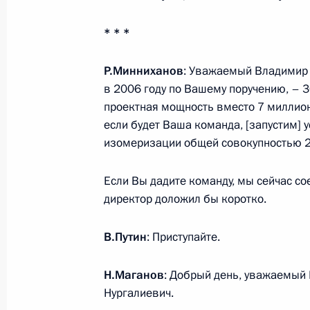
* * *
12 февраля Владимир Путин посети
11 февраля 2019 года, 15:00
Р.Минниханов
: Уважаемый Владимир 
в 2006 году по Вашему поручению, – 3
проектная мощность вместо 7 миллион
если будет Ваша команда, [запустим] 
Поездка в Татарстан
изомеризации общей совокупностью 2
25 января 2018 года
Если Вы дадите команду, мы сейчас с
директор доложил бы коротко.
Встреча с Лутфуллой Шафигуллины
В.Путин
: Приступайте.
25 января 2018 года, 18:30
Н.Маганов
: Добрый день, уважаемый
Нургалиевич.
Встреча с командой «КамАЗ-мастер