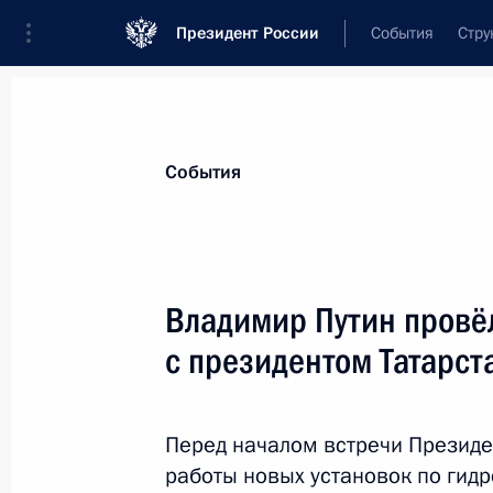
Президент России
События
Стру
Материалы по выбранной теме
События
Республика Татарстан,
210 результ
Владимир Путин провёл
Показа
с президентом Татарс
Встреча с президентом Татарстан
Перед началом встречи Президен
12 февраля 2019 года, 22:15
работы новых установок по гид