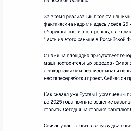
на порядок больше.
За время реализации проекта нашими
Посещение Казанского авиационно
фактически внедрили здесь у себя 25 
С.П.Горбунова
оборудование, и электронику, и автом
Часть из этого раньше в Российской 
25 января 2018 года, 15:00
С нами на площадке присутствует ген
машиностроительных заводов» Смирно
Встреча с Минтимером Шаймиевы
с «ижорцами» мы реализовывали перв
нефтепереработки проект. Сейчас он 
25 января 2018 года, 13:15
Как сказал уже Рустам Нургалиевич, п
до 2025 года принято решение развив
Встреча с муфтиями централизова
строить. Сегодня на стройке работают 
организаций мусульман России и 
исламской академии
Сейчас у нас готовы к запуску два но
25 января 2018 года, 00:40