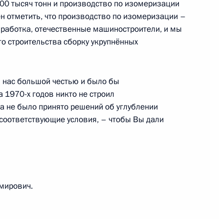
100 тысяч тонн и производство по изомеризации
ен отметить, что производство по изомеризации –
зработка, отечественные машиностроители, и мы
о строительства сборку укрупнённых
тамом Миннихановым
 нас большой честью и было бы
а 1970-х годов никто не строил
тамом Миннихановым
 не было принято решений об углублении
соответствующие условия, – чтобы Вы дали
м
мирович.