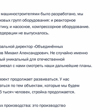
 машиностроителями было разработано, мы
го завода имени
новых групп оборудования: и реакторное
атику, и насосное, компрессорное оборудование.
Федерации не выпускалось.
еральной директор «Объединённых
в Михаил Александрович. Не случайно именно
м
ый уникальный для отечественной
приехал с нами смотреть наши дальнейшие планы.
роект продолжает развиваться. У нас
аться по тем объектам, которые мы будем
нных религиозных
6 тысяч человек, стройка продолжается.
руководителями Болгарской
вых производства: это производство