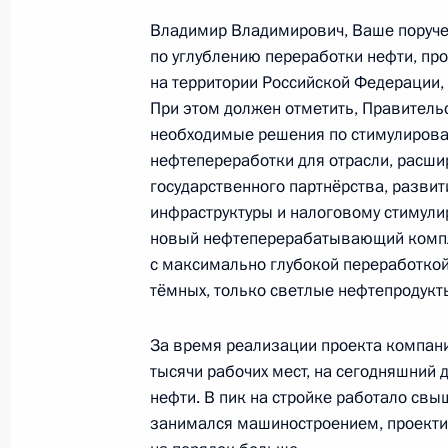
Владимир Владимирович, Ваше поруч
25 января 2018 года, 18:15
по углублению переработки нефти, пр
на территории Российской Федерации,
При этом должен отметить, Правитель
Владимир Путин провёл рабочую вс
необходимые решения по стимулиров
Татарстана Рустамом Минниханов
нефтепереработки для отрасли, расши
25 января 2018 года, 17:45
государственного партнёрства, разви
инфраструктуры и налоговому стимули
новый нефтеперерабатывающий компле
с максимально глубокой переработкой
Посещение Института фундаментал
тёмных, только светлые нефтепродукт
25 января 2018 года, 16:40
За время реализации проекта компани
тысячи рабочих мест, на сегодняшний 
нефти. В пик на стройке работало свыше
Всероссийский форум студенческих 
занимался машиностроением, проекти
25 января 2018 года, 15:30