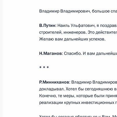
Встреча с руководством Татарстан
Владимир Владимирович, большое спас
интернет-технологий
4 июня 2016 года, 14:00
В.Путин
: Наиль Ульфатович, я поздра
строителей, инженеров. Это действите
Желаю вам дальнейших успехов.
Поездка в Казань
Н.Маганов
: Спасибо. И вам дальнейш
22 апреля 2016 года
* * *
Осмотр здания Арбитражного суда 
Р.Минниханов
: Владимир Владимиров
22 апреля 2016 года, 18:00
докладывал. Хотел бы сегодняшнюю вс
Конечно, те меры, которые были прин
реализации крупных инвестиционных 
Показа
Хотел бы сегодня обратиться к Вам. 