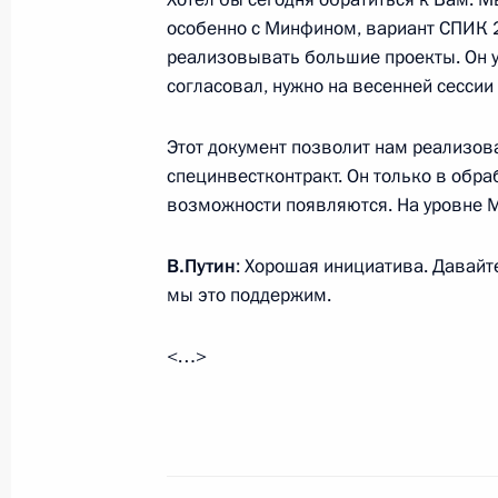
особенно с Минфином, вариант СПИК 2
реализовывать большие проекты. Он у
согласовал, нужно на весенней сессии 
Встреча с военнослужащими Во
Этот документ позволит нам реализов
специнвестконтракт. Он только в обра
26 июля 2026 года
возможности появляются. На уровне 
В.Путин
: Хорошая инициатива. Давайт
мы это поддержим.
Разделы сайта
Информацион
Президента
ресурсы
<…>
России
Президента Ро
События
Президент России
Текущий ресурс
Структура
Конституция Росс
Видео и фото
Государственная