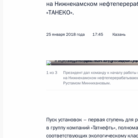
на Нижнекамском нефтеперера
«ТАНЕКО».
Расширенное заседание президиум
улучшения жилищных условий насе
благоприятной городской среды
25 января 2018 года
17:45
Казань
12 февраля 2019 года, 20:00
Встреча с командой «КамАЗ-мастер
1 из 3
Президент дал команду к началу работы
на Нижнекамском нефтеперерабатывающе
12 февраля 2019 года, 19:20
Рустамом Миннихановым.
Встреча с представителями общест
и городская среда»
Пуск установок – первая ступень для
в группу компаний «Татнефть», полно
12 февраля 2019 года, 18:15
соответствующих экологическому класс