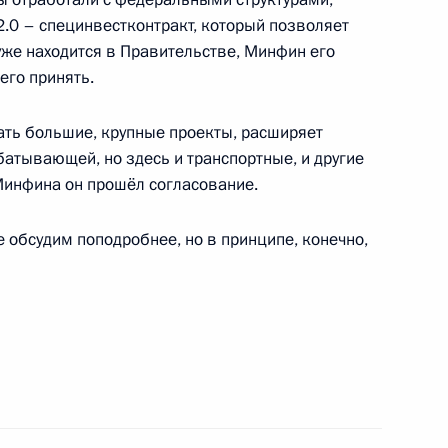
.0 – специнвестконтракт, который позволяет
же находится в Правительстве, Минфин его
его принять.
енно-Морского Флота
ать большие, крупные проекты, расширяет
батывающей, но здесь и транспортные, и другие
Минфина он прошёл согласование.
е обсудим поподробнее, но в принципе, конечно,
ные
Официальные
Правовая и
сетевые ресурсы
техническая
ссии
Президента России
информация
MAX
О портале
ВКонтакте
Об использовании
ии
информации сайта
Rutube
О персональных