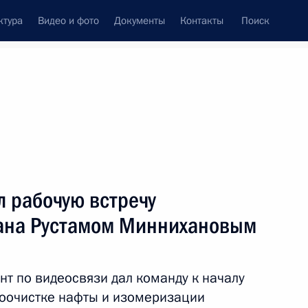
ктура
Видео и фото
Документы
Контакты
Поиск
Все темы
Подписаться на ленту
атов
 рабочую встречу
ть следующие материалы
тана Рустамом Миннихановым
а Рустамом Миннихановым
т по видеосвязи дал команду к началу
роочистке нафты и изомеризации