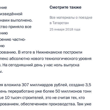
Смотрите также
ение
оизведённой
Все материалы о поездке
 нами выполнено.
в Татарстан
ство приняло все
тречу с президентом
25 января 2018 года
анию
ым
рению частно-
тию
рованию. В итоге в Нижнекамске построили
кс абсолютно нового технологического уровня
. На сегодняшний день у нас ноль выпуска
ьной медицины и биологии
ы.
я вложила 307 миллиардов рублей, создано 3,5
день переработано уже более 50 миллионов тонн
 10 тысяч строителей, это не считая тех, кто
клубов «Вместе вперёд!»
рованием, обеспечением производства. Там уже