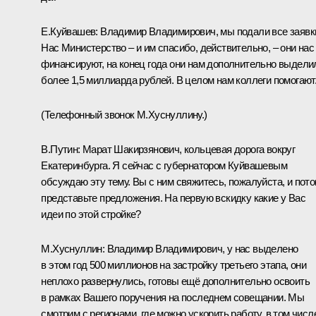
Е.Куйвашев:
Владимир Владимирович, мы подали все заявк
Нас Министерство – и им спасибо, действительно, – они нас
финансируют, на конец года они нам дополнительно выдели
более 1,5 миллиарда рублей. В целом нам коллеги помогают
(Телефонный звонок М.Хуснуллину.)
В.Путин:
Марат Шакирзянович, кольцевая дорога вокруг
Екатеринбурга. Я сейчас с губернатором Куйвашевым
обсуждаю эту тему. Вы с ним свяжитесь, пожалуйста, и пот
представьте предложения. На первую вскидку какие у Вас
идеи по этой стройке?
М.Хуснуллин:
Владимир Владимирович, у нас выделено
в этом год 500 миллионов на застройку третьего этапа, они
неплохо развернулись, готовы ещё дополнительно освоить
в рамках Вашего поручения на последнем совещании. Мы
смотрим с регионами, где можно ускорить работу, в том числ