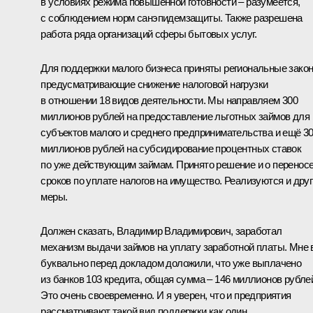
в условиях режима повышенной готовности – разумеется,
с соблюдением норм санэпидемзащиты. Также разрешена
работа ряда организаций сферы бытовых услуг.
Для поддержки малого бизнеса приняты региональные зако
предусматривающие снижение налоговой нагрузки
в отношении 18 видов деятельности. Мы направляем 300
миллионов рублей на предоставление льготных займов для
субъектов малого и среднего предпринимательства и ещё 3
миллионов рублей на субсидирование процентных ставок
по уже действующим займам. Принято решение и о перенос
сроков по уплате налогов на имущество. Реализуются и дру
меры.
Должен сказать, Владимир Владимирович, заработал
механизм выдачи займов на уплату заработной платы. Мне 
буквально перед докладом доложили, что уже выплачено
из банков 103 кредита, общая сумма – 146 миллионов рубле
Это очень своевременно. И я уверен, что и предприятия
рассматривают такой вид поддержки как один