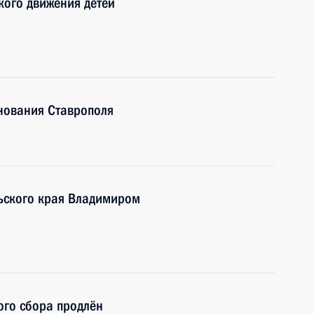
кого движения детей
нования Ставрополя
льского края Владимиром
ого сбора продлён