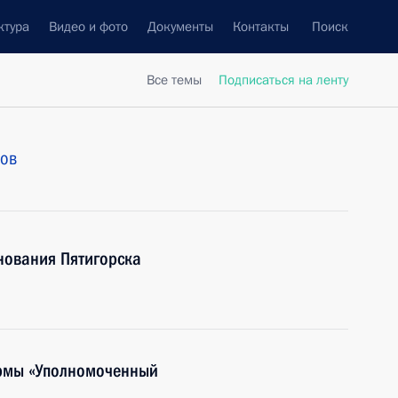
ктура
Видео и фото
Документы
Контакты
Поиск
Все темы
Подписаться на ленту
тов
нования Пятигорска
ормы «Уполномоченный