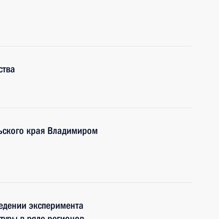
ства
льского края Владимиром
едении эксперимента
туры в ряде регионов