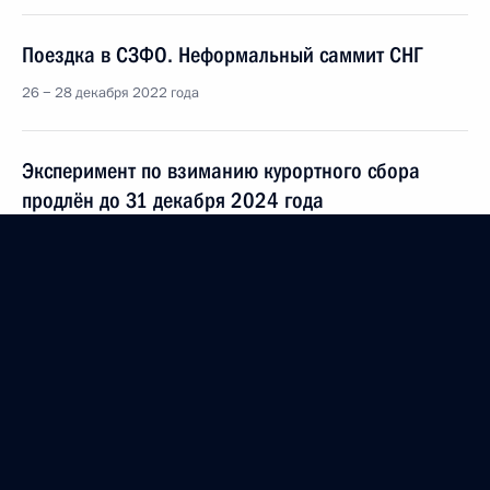
Поездка в СЗФО. Неформальный саммит СНГ
26 − 28 декабря 2022 года
Эксперимент по взиманию курортного сбора
продлён до 31 декабря 2024 года
5 декабря 2022 года, 13:55
Магомедсалам Магомедов вручил сотрудникам
Российского этнографического музея премию
Президента за вклад в укрепление единства
российской нации
9 ноября 2022 года, 14:00