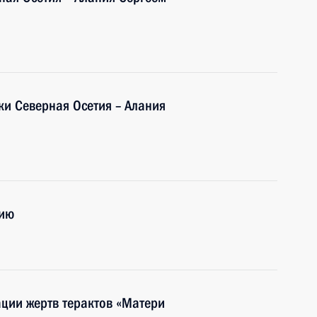
ки Северная Осетия – Алания
нию
ации жертв терактов «Матери