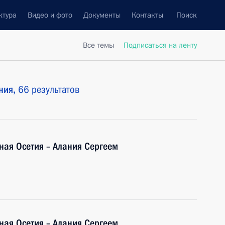
ктура
Видео и фото
Документы
Контакты
Поиск
Все темы
Подписаться на ленту
ния,
66 результатов
ная Осетия – Алания Сергеем
ная Осетия – Алания Сергеем