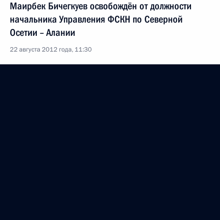
Маирбек Бичегкуев освобождён от должности
начальника Управления ФСКН по Северной
Осетии – Алании
22 августа 2012 года, 11:30
Встреча с главой Северной Осетии Таймуразом
Мамсуровым
26 июля 2012 года, 13:30
О назначении на должность сотрудников
противопожарной службы
12 июня 2012 года, 11:50
Распоряжение о выделении средств