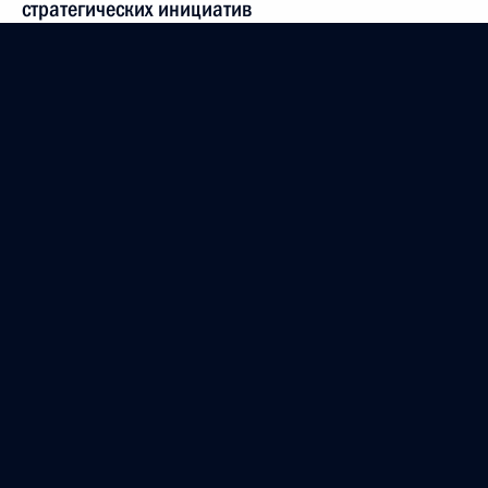
стратегических инициатив
7 марта 2018 года, 15:30
Встреча с врио губернатора Самарской области
Дмитрием Азаровым
7 марта 2018 года, 14:15
Встреча с женщинами-предпринимателями
7 марта 2018 года, 11:50
Посещение Самарского булочно-кондитерского
комбината
7 марта 2018 года, 11:35