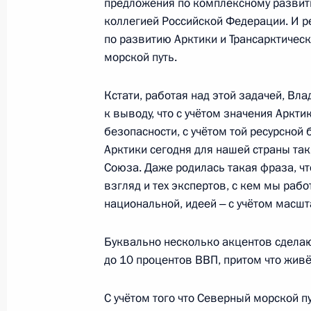
27 марта 2025 года, 16:30
Союза. Даже родилась такая фраза, чт
взгляд и тех экспертов, с кем мы рабо
национальной, идеей ‒ с учётом масшт
Посещение мемориального компле
Буквально несколько акцентов сделаю
27 марта 2025 года, 16:00
до 10 процентов ВВП, притом что живё
С учётом того что Северный морской п
Мария Львова-Белова посетила Му
и безопасную связанность страны, это
9 декабря 2024 года, 20:00
ресурсной базы, которая в Арктике ест
значения, который короче, чем через 
в российской юрисдикции.
Мария Львова-Белова посетила Му
Сегодня Арктика – это фундамент без
9 октября 2024 года, 17:00
суверенитета России, по-другому и не
Вы это тоже знаете прекрасно, мы это