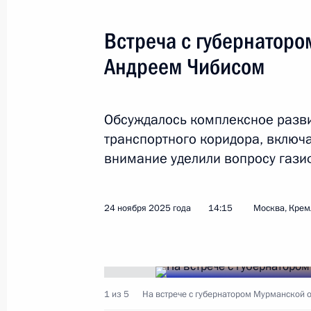
внимание уделили вопросу гази
Посещение Штаба морских операц
27 марта 2025 года, 23:00
24 ноября 2025 года
14:15
Москва, Крем
Владимир Путин посетил атомный 
«Архангельск»
1 из 5
На встрече с губернатором Мурманской 
27 марта 2025 года, 22:30
Спуск на воду атомного подводног
27 марта 2025 года, 21:45
В.Путин:
Здравствуйте!
Прошу Вас. Как дела, Андрей Владими
Встреча с губернатором Мурманск