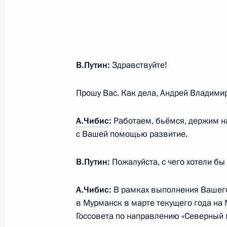
А.Чибис
:
Работаем, бьёмся, держим н
27 марта 2025 года, 20:40
с Вашей помощью развитие.
В.Путин:
Пожалуйста, с чего хотели бы
Международный форум «Арктика – 
27 марта 2025 года, 20:15
А.Чибис:
В рамках выполнения Вашего
в Мурманск в марте текущего года на
Госсовета по направлению «Северный 
предложения по комплексному развит
Совещание по вопросам развития 
коллегией Российской Федерации. И р
и Арктического транспортного кор
по развитию Арктики и Трансарктичес
27 марта 2025 года, 19:00
морской путь.
Кстати, работая над этой задачей, В
Презентация мастер-планов опорны
к выводу, что с учётом значения Аркт
Арктической зоны
безопасности, с учётом той ресурсной 
Арктики сегодня для нашей страны так