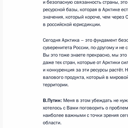
даже тех стран, которые от Арктики с
и конкуренция за эти ресурсы растёт. 
Николай Патрушев провёл совещан
валового продукта, который в мирово
национальных интересов в Арктике
территории.
20 августа 2024 года, 15:00
В.Путин:
Меня в этом убеждать не нуж
хотелось с Вами поговорить о проблем
Встреча с губернатором Мурманск
наиболее важными с точки зрения сег
области.
6 августа 2024 года, 13:30
А.Чибис:
Если можно, два слова про ту
про вызовы. Потому что за последнее
Встреча с губернатором Мурманск
Правительства в Арктике действитель
18 апреля 2024 года, 17:30
и по количеству инвестпроектов на 35
Но есть, Владимир Владимирович, сер
5
которые сегодня реализуются, которые
Перечень поручений по итогам сов