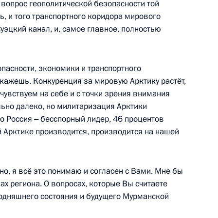
ильно далеко, но милитаризация Арктики
Но Россия ‒ бесспорный лидер, 46 процентов
ие по вопросам обеспечения
й Арктике производится, производится на нашей
но, я всё это понимаю и согласен с Вами. Мне бы
ах региона. О вопросах, которые Вы считаете
ой области Андреем Чибисом
одняшнего состояния и будущего Мурманской
 задачу, которую перед нами ставили, и как раз
 время с учётом принятых Вами решений, работы
ой области Андреем Чибисом
но достигнута очень серьёзная динамика
 триллионов рублей, и рекорд по Севморпути.
ьёзные вызовы. Вызов такой, что те проекты,
 структурированы, по которым идёт работа,
ещания с членами