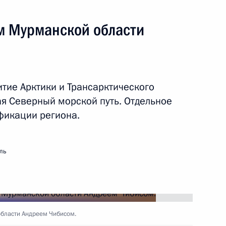
фикации региона.
ий «Атомфлота»
ль
подводный крейсер
области Андреем Чибисом.
о крейсера «Пермь»
рович?
ой области Андреем Чибисом