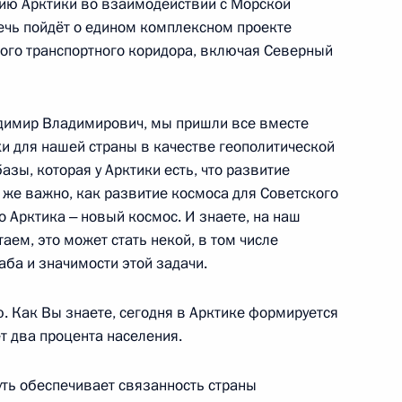
о Арктика ‒ новый космос. И знаете, на наш
таем, это может стать некой, в том числе
аба и значимости этой задачи.
кса «Защитникам Заполярья»
. Как Вы знаете, сегодня в Арктике формируется
т два процента населения.
уть обеспечивает связанность страны
рманскую область
 вопрос геополитической безопасности той
ь, и того транспортного коридора мирового
Суэцкий канал, и, самое главное, полностью
рманскую область
опасности, экономики и транспортного
 скажешь. Конкуренция за мировую Арктику растёт,
 чувствуем на себе и с точки зрения внимания