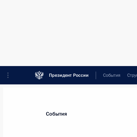
Президент России
События
Стру
Встреча с губернатором Мурманск
Мурманская область, 71 результат
24 ноября 2025 года, 14:15
События
Поездка в Мурманск. Международн
территория диалога»
27 марта 2025 года
Встреча с губернатор
Андреем Чибисом
Церемония запуска отгрузки угля 
27 марта 2025 года, 23:50
Обсуждалось комплексное разви
транспортного коридора, включ