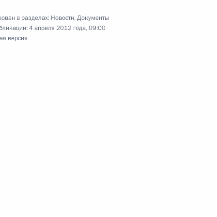
лняющей обязанности
ован в разделах:
Новости
,
Документы
Мариной Ковтун
бликации:
4 апреля 2012 года, 09:00
ая версия
атора Мурманской области