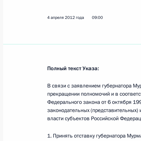
Стенографический отчёт о сеансе 
4 апреля 2012 года
09:00
обороны Сергеем Шойгу по случаю
крейсера «Юрий Долгорукий» в со
10 января 2013 года, 18:45
Полный текст Указа:
Посещение военно-морской базы С
10 января 2013 года, 18:30
В связи с заявлением губернатора Му
прекращении полномочий и в соответст
Федерального закона от 6 октября 19
законодательных (представительных) 
Выступление на церемонии вручен
власти субъектов Российской Федерац
атомному ракетному крейсеру «Пёт
10 января 2013 года, 18:30
1. Принять отставку губернатора Мурм