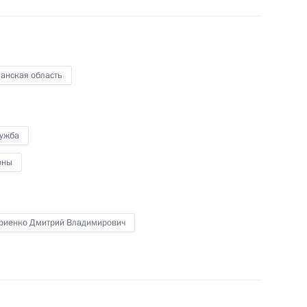
идатуру Марины Ковтун
бласти
анская область
лужба
иная Россия»
оны
риенко Дмитрий Владимирович