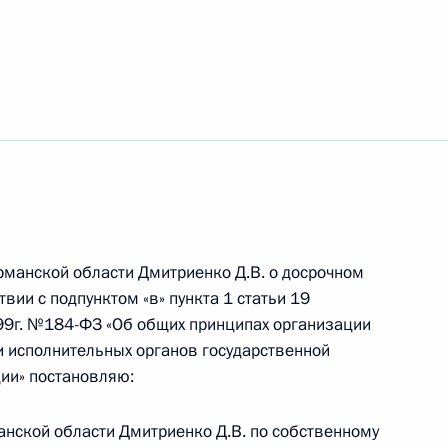
видеосвязи с Министром
 вхождения подводного
став ВМФ России
еверного флота
рманской области Дмитриенко Д.В. о досрочном
вии с подпунктом «в» пункта 1 статьи 19
99г. №184-ФЗ «Об общих принципах организации
и исполнительных органов государственной
ия ордена Нахимова тяжёлому
ии» постановляю:
р Великий»
анской области Дмитриенко Д.В. по собственному