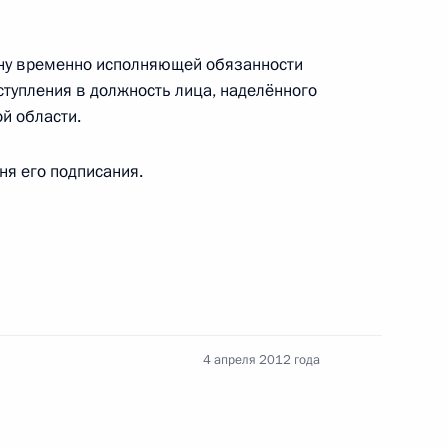
оморского районного суда
вну временно исполняющей обязанности
ступления в должность лица, наделённого
ов Мурманской области
й области.
дня его подписания.
Мурманской области Мариной
4 апреля 2012 года
нистерства обороны, МЧС
ой службы