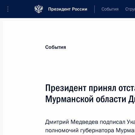
Президент России
События
Стру
Материалы по выбранной теме
События
Мурманская область,
71 результат
Президент принял отст
Показа
Мурманской области Д
Поездка в Северо-Западный федер
Дмитрий Медведев подписал Ук
10 января 2013 года
полномочий губернатора Мурман