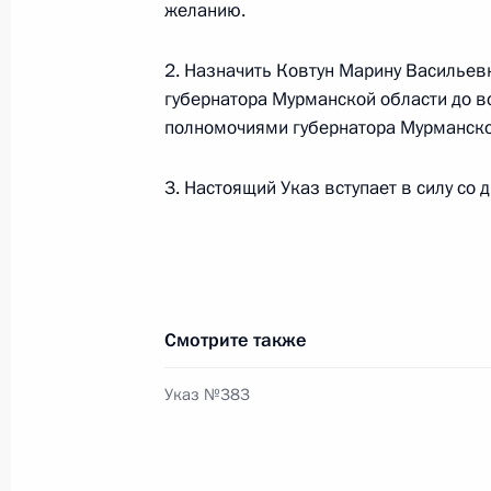
желанию.
Подписан закон о создании Север
2. Назначить Ковтун Марину Василье
губернатора Мурманской области до в
и упразднении ряда городских суд
полномочиями губернатора Мурманско
4 декабря 2012 года, 11:30
3. Настоящий Указ вступает в силу со 
Рабочая встреча с губернатором 
Ковтун
30 октября 2012 года, 19:30
Смотрите также
Указ №383
Кадровые изменения в системе Ми
и Государственной противопожарн
16 июня 2012 года, 12:00