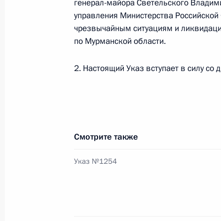
генерал-майора Светельского Владими
управления Министерства Российской
чрезвычайным ситуациям и ликвидаци
Подписан закон о создании Север
по Мурманской области.
и упразднении ряда городских суд
4 декабря 2012 года, 11:30
2. Настоящий Указ вступает в силу со 
Рабочая встреча с губернатором 
Ковтун
Смотрите также
30 октября 2012 года, 19:30
Указ №1254
Кадровые изменения в системе Ми
и Государственной противопожарн
16 июня 2012 года, 12:00