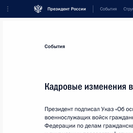
Президент России
События
Стру
Материалы по выбранной теме
События
Мурманская область,
71 результат
Кадровые изменения в
Показа
Президент подписал Указ «Об о
Поездка в Северо-Западный федер
военнослужащих войск граждан
10 января 2013 года
Федерации по делам гражданск