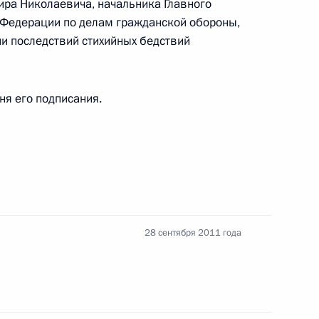
ра Николаевича, начальника Главного
 Федерации по делам гражданской обороны,
и последствий стихийных бедствий
оморского районного суда
ов Мурманской области
дня его подписания.
Мурманской области Мариной
28 сентября 2011 года
нистерства обороны, МЧС
ой службы