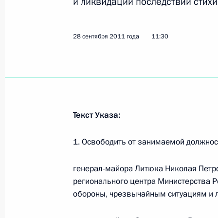
и ликвидации последствий стихи
Стенографический отчёт о сеансе 
28 сентября 2011 года
11:30
обороны Сергеем Шойгу по случаю
крейсера «Юрий Долгорукий» в со
10 января 2013 года, 18:45
Посещение военно-морской базы С
Текст Указа:
10 января 2013 года, 18:30
1. Освободить от занимаемой должност
генерал-майора Литюка Николая Петр
Выступление на церемонии вручен
регионального центра Министерства 
атомному ракетному крейсеру «Пёт
обороны, чрезвычайным ситуациям и л
10 января 2013 года, 18:30