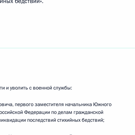
йных бедствий».
видеосвязи с Министром
 вхождения подводного
став ВМФ России
еверного флота
и и уволить с военной службы:
овича, первого заместителя начальника Южного
ия ордена Нахимова тяжёлому
Российской Федерации по делам гражданской
р Великий»
иквидации последствий стихийных бедствий;