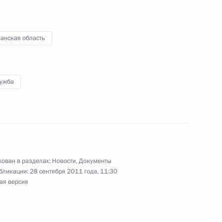
идатуру Марины Ковтун
анская область
бласти
лужба
иная Россия»
ован в разделах:
Новости
,
Документы
бликации:
28 сентября 2011 года, 11:30
ая версия