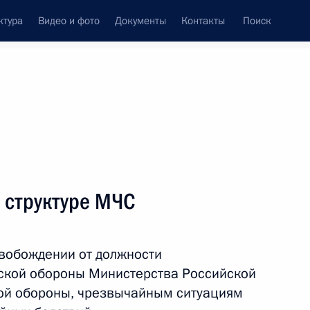
ктура
Видео и фото
Документы
Контакты
Поиск
Все темы
Подписаться на ленту
 структуре МЧС
ть следующие материалы
свобождении от должности
альный округ
ской обороны Министерства Российской
ой обороны, чрезвычайным ситуациям