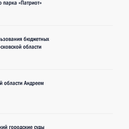
о парка «Патриот»
льзования бюджетных
сковской области
й области Андреем
кий городские суды