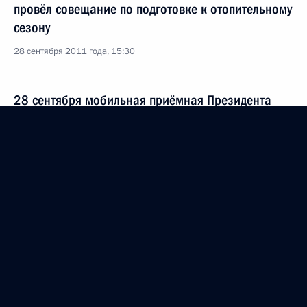
провёл совещание по подготовке к отопительному
сезону
28 сентября 2011 года, 15:30
28 сентября мобильная приёмная Президента
будет работать в городе Пушкино Московской
области
28 сентября 2011 года, 09:00
Заседание рабочей группы по выработке
предложений по развитию инфраструктуры
международного финансового центра
24 сентября 2011 года, 11:00