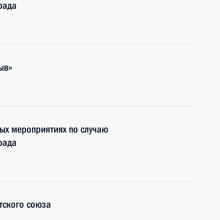
рада
ыв»
ных мероприятиях по случаю
рада
тского союза