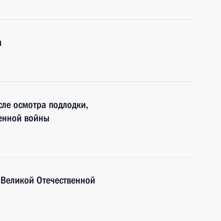
и
сле осмотра подлодки,
венной войны
 Великой Отечественной