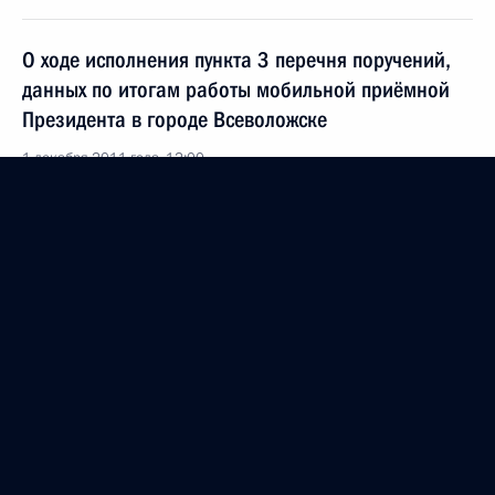
О ходе исполнения пункта 3 перечня поручений,
данных по итогам работы мобильной приёмной
Президента в городе Всеволожске
1 декабря 2011 года, 12:00
О ходе исполнения пункта 6 перечня поручений,
данных по итогам работы мобильной приёмной
Президента в городе Всеволожске Ленинградской
области
11 ноября 2011 года, 17:40
Исполнен пункт 6 перечня поручений по итогам
работы мобильной приёмной Президента