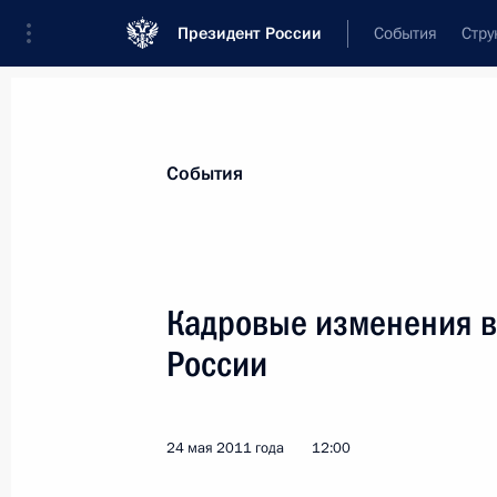
Президент России
События
Стру
Материалы по выбранной теме
События
Красноярский край,
67 результато
Кадровые изменения в
Показа
России
Владимир Путин выразил соболезн
в автокатастрофах в Красноярском
24 мая 2011 года
12:00
22 июля 2015 года, 17:00