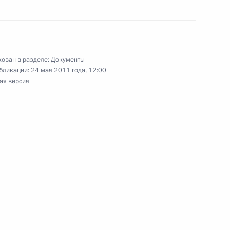
XIX Всемирной зимней
ске
ован в разделе:
Документы
бликации:
24 мая 2011 года, 12:00
ая версия
расноярского края Львом
апущена в техническую