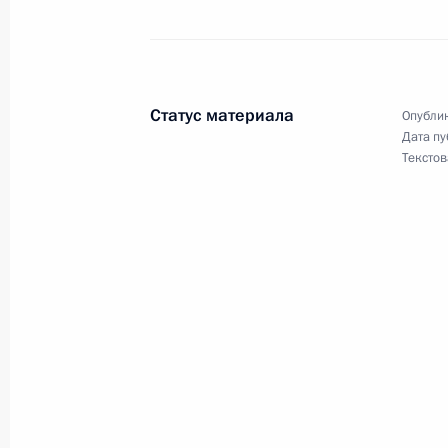
Указ о подготовке к проведению X
универсиады 2019 года в Краснояр
Статус материала
Опублик
14 января 2014 года, 13:30
Дата пу
Текстов
Рабочая встреча с губернатором К
Кузнецовым
1 сентября 2013 года, 17:00
Первая очередь Богучанской ГЭС з
эксплуатацию
15 октября 2012 года, 17:15