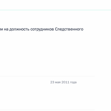
ования родным и близким
ноярском крае
ии на должность сотрудников Следственного
та по вопросу повышения
23 мая 2011 года
бязанности губернатора
оконским