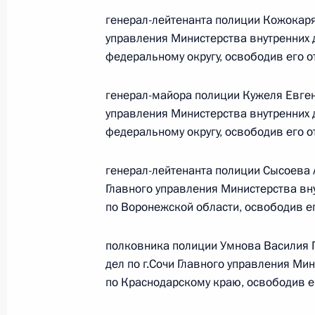
генерал-лейтенанта полиции Кожокар
управления Министерства внутренних 
федеральному округу, освободив его 
Рабочая встреча с губернатором К
Кузнецовым
генерал-майора полиции Кужеля Евге
28 февраля 2012 года, 15:30
управления Министерства внутренних
федеральному округу, освободив его 
Совещание по вопросам исполнени
генерал-лейтенанта полиции Сысоева
Главного управления Министерства вн
16 февраля 2012 года, 14:30
по Воронежской области, освободив е
полковника полиции Умнова Василия 
О ходе исполнения пунктов 1 и 5 п
дел по г.Сочи Главного управления Ми
по итогам работы мобильной приё
по Краснодарскому краю, освободив е
Красноярском крае