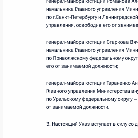
генерал-майора юстиции Романова Ал
начальника Главного управления Мини
4 февраля 2010 года, 12:30
по г.Санкт-Петербургу и Ленинградско
управления, освободив его от занима
Президенту представлены кандидат
генерал-майора юстиции Старкова Вя
губернатора Красноярского края
начальника Главного управления Мини
1 февраля 2010 года, 15:00
по Приволжскому федеральному округу
его от занимаемой должности;
генерал-майора юстиции Тараненко А
Эдхам Акбулатов назначен времен
Главного управления Министерства вн
губернатора Красноярского края
по Уральскому федеральному округу –
19 января 2010 года, 19:30
от занимаемой должности.
3. Настоящий Указ вступает в силу со д
Дмитрий Медведев распорядился в