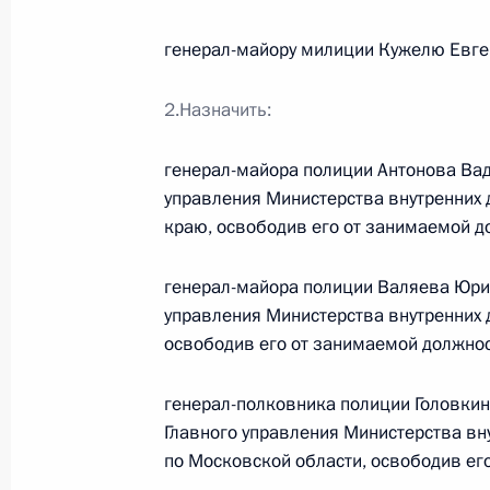
генерал-майору милиции Кужелю Евге
Указ о подготовке к проведению X
2.Назначить:
универсиады 2019 года в Краснояр
14 января 2014 года, 13:30
генерал-майора полиции Антонова Ва
управления Министерства внутренних 
краю, освободив его от занимаемой д
Рабочая встреча с губернатором К
Кузнецовым
генерал-майора полиции Валяева Юри
управления Министерства внутренних 
1 сентября 2013 года, 17:00
освободив его от занимаемой должнос
генерал-полковника полиции Головки
Первая очередь Богучанской ГЭС з
Главного управления Министерства вн
эксплуатацию
по Московской области, освободив ег
15 октября 2012 года, 17:15