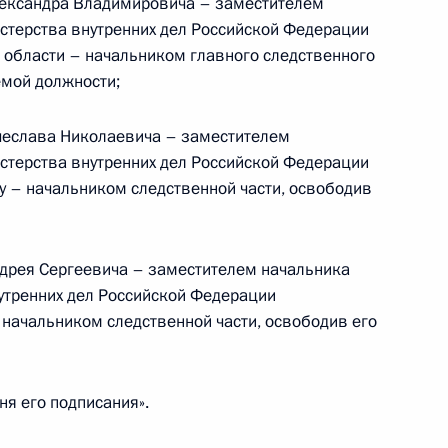
ександра Владимировича – заместителем
стерства внутренних дел Российской Федерации
й области – начальником главного следственного
емой должности;
уры на должность
чеслава Николаевича – заместителем
стерства внутренних дел Российской Федерации
 – начальником следственной части, освободив
ндрея Сергеевича – заместителем начальника
но исполняющим обязанности
утренних дел Российской Федерации
 начальником следственной части, освободив его
ня его подписания».
ыделить денежные средства