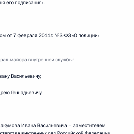
ня его подписания».
дента в Красноярском крае
ом от 7 февраля 2011г. №3-ФЗ «О полиции»
ерал-майора внутренней службы:
ом комитете России
вану Васильевичу;
рею Геннадьевичу.
расноярского края Львом
бакумова Ивана Васильевича – заместителем
стерства внутренних дел Российской Федерации