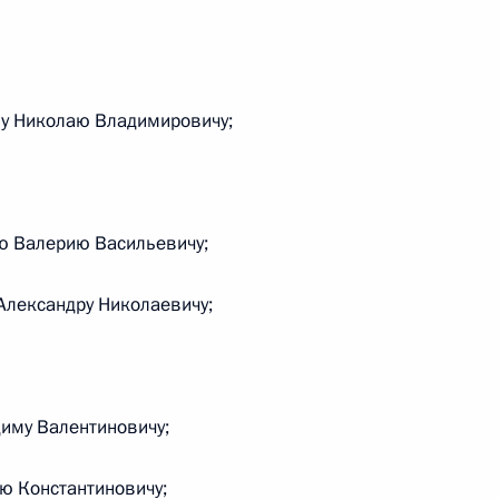
и, назначении на должность
ну Николаю Владимировичу;
трудников ряда федеральных
ю Валерию Васильевичу;
 Налогового кодекса
Александру Николаевичу;
иму Валентиновичу;
овым
ю Константиновичу;