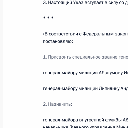
3. Настоящий Указ вступает в силу со д
14 декабря 2011 года, 13:00
* * *
Работа мобильной приёмной Прези
«В соответствии с Федеральным закон
5 октября 2011 года, 18:50
постановляю:
1. Присвоить специальное звание ген
Кадровые изменения в Следственн
генерал-майору милиции Абакумову И
24 мая 2011 года, 12:00
генерал-майору милиции Липилину Анд
Рабочая встреча с губернатором К
2. Назначить:
Кузнецовым
5 мая 2011 года, 17:00
генерал-майора внутренней службы А
начальника Главного управления Мини