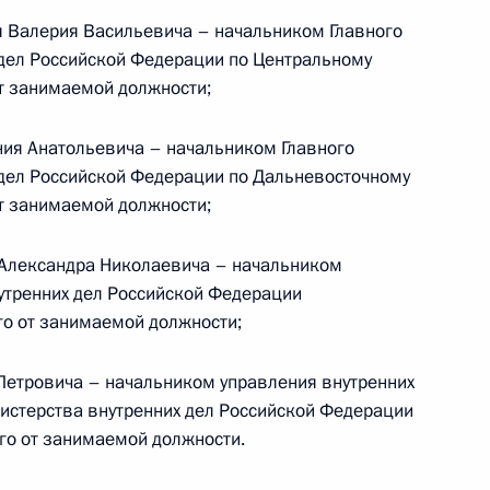
я Валерия Васильевича – начальником Главного
дел Российской Федерации по Центральному
от занимаемой должности;
расноярского края Львом
ния Анатольевича – начальником Главного
 дел Российской Федерации по Дальневосточному
от занимаемой должности;
я поручений Президента
 Александра Николаевича – начальником
утренних дел Российской Федерации
го от занимаемой должности;
Петровича – начальником управления внутренних
еречня поручений, данных
нистерства внутренних дел Российской Федерации
мной Президента
го от занимаемой должности.