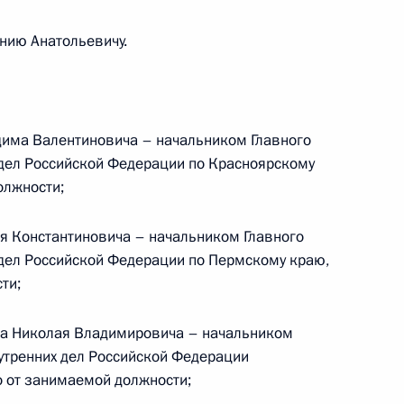
нию Анатольевичу.
XIX Всемирной зимней
ске
дима Валентиновича – начальником Главного
дел Российской Федерации по Красноярскому
олжности;
расноярского края Львом
я Константиновича – начальником Главного
дел Российской Федерации по Пермскому краю,
ти;
на Николая Владимировича – начальником
апущена в техническую
утренних дел Российской Федерации
о от занимаемой должности;