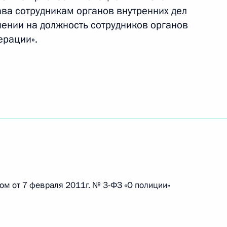
ва сотрудникам органов внутренних дел
ении на должность сотрудников органов
ерации».
ования родным и близким
ноярском крае
та по вопросу повышения
ом от 7 февраля 2011г. № 3-ФЗ «О полиции»
бязанности губернатора
оконским