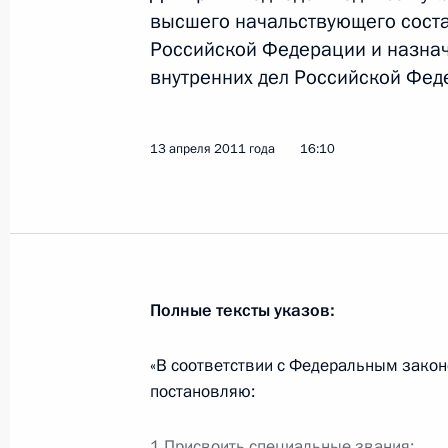
высшего начальствующего соста
Российской Федерации и назнач
внутренних дел Российской Фед
Владимир Путин выразил соболезн
погибших в автокатастрофе в Крас
9 июля 2015 года, 15:45
13 апреля 2011 года
16:10
Заседание рабочей группы Госсове
эффективности лесного комплекса
27 февраля 2015 года, 16:00
Полные тексты указов:
«В соответствии с Федеральным закон
Рабочая встреча с исполняющим о
постановляю:
Красноярского края Виктором Тол
1.Присвоить специальные звания: