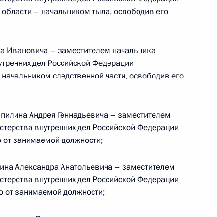
й области – начальником тыла, освободив его
оении специальных званий
ников органов внутренних дел
ра Ивановича – заместителем начальника
утренних дел Российской Федерации
 начальником следственной части, освободив его
трение Законодательного
идатуру Льва Кузнецова для
ипилина Андрея Геннадьевича – заместителем
рнатора
стерства внутренних дел Российской Федерации
о от занимаемой должности;
ина Александра Анатольевича – заместителем
стерства внутренних дел Российской Федерации
писком кандидатур
го от занимаемой должности;
рского края, предложенным