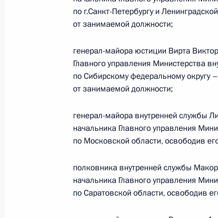
по г.Санкт-Петербургу и Ленинградско
от занимаемой должности;
Президент подписал указы о присв
и назначении на должность сотруд
генерал-майора юстиции Вирта Викто
13 апреля 2011 года, 16:10
Главного управления Министерства вн
по Сибирскому федеральному округу –
от занимаемой должности;
Дмитрий Медведев внёс на рассмо
Собрания Красноярского края канд
генерал-майора внутренней службы Л
наделения его полномочиями губе
начальника Главного управления Мини
по Московской области, освободив ег
8 февраля 2010 года, 16:00
полковника внутренней службы Макор
начальника Главного управления Мини
Дмитрий Медведев согласился со с
по Саратовской области, освободив е
на должность губернатора Красноя
партией «Единая Россия»