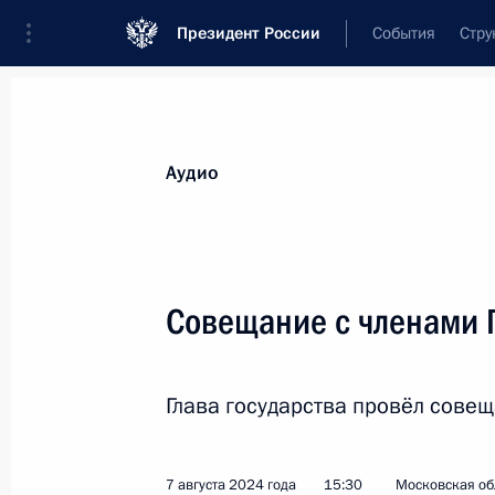
Президент России
События
Стру
Видеозаписи
Фотографии
Аудиозапи
Все материалы
Выступления
Совещан
Аудио
Показа
Совещание с членами 
Совещание
Глава государства провёл совещ
по экономическим вопросам
7 августа 2024 года
15:30
Московская об