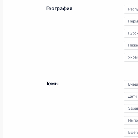
совещание о ситуации
География
Респ
в Белгородской, Брянской
и Курской областях.
Перм
Курск
Ниже
Укра
Встреча с представителями
Темы
Внеш
ассоциации жертв терактов
«Матери Беслана»
Дети
Здра
20 августа 2024 года
Аудио, 5 мин.
Импо
Ещё 