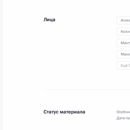
Лица
Алих
Козл
Мант
Махо
Ещё 
Совещание
с руководителями силовых
ведомств
Статус материала
7 августа 2024 года
Аудио, 2 мин.
Опублик
Дата пу
Глава государства провёл