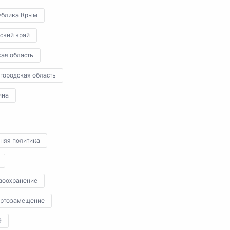
в Гудермесе. Глава государства
ублика Крым
осмотрел учебный комплекс,
наблюдал за занятиями, кратко
ский край
пообщался с командирами
спецподразделений,
ая область
инструкторами и добровольцами,
проходящими здесь подготовку.
городская область
ина
Владимир Путин провёл
няя политика
оперативное совещание
в Ново-Огарёве
воохранение
12 августа 2024 года
Аудио, 29 мин.
ртозамещение
В совещании приняли участие
9
члены Совета Безопасности,