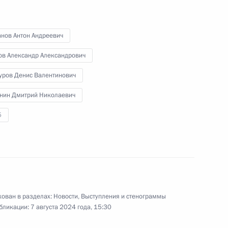
Правительства, представители
Администрации Президента,
руководители силовых ведомств,
анов Антон Андреевич
а также главы Белгородской,
Брянской и Курской областей.
ов Александр Александрович
уров Денис Валентинович
нин Дмитрий Николаевич
5
Совещание с членами
Правительства
ован в разделах:
7 августа 2024 года
Новости
,
Выступления и стенограммы
Аудио, 1 ч.
бликации:
7 августа 2024 года, 15:30
Глава государства провёл