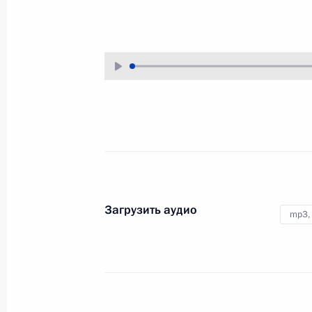
26 августа 2024 года
Аудио, 7 мин.
Президент в режиме
видеоконференции провёл
совещание по экономическим
вопросам.
Совещание о ситуации
в Белгородской, Брянской
Загрузить аудио
и Курской областях
mp3,
22 августа 2024 года
Аудио, 47 мин.
Владимир Путин в режиме
видеоконференции провёл