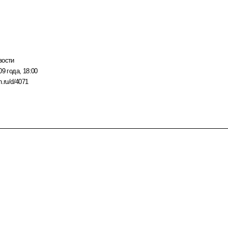
вости
09 года, 18:00
n.ru/d/4071