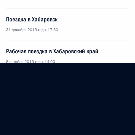
Поездка в Хабаровск
31 декабря 2013 года, 17:30
Рабочая поездка в Хабаровский край
8 октября 2013 года, 14:00
Встреча с главой компании «Роснефть» Игорем
Сечиным
17 сентября 2013 года, 09:15
Встреча с избранными главами субъектов
Российской Федерации