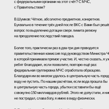
с федеральными органами на этот счёт? С МЧС,
с Правительством?
В.Шумков:
Чёткое, абсолютно предметное, конкретное.
Буквально в течение трёх дней после ВКС с Вами был решё
вопрос по выделению дотации сверх лимита региону
на преодоление последствий паводка.
Более того, практически раз в два-три дня проводится
правительственная комиссия под руководством Министра Ч
в которой принимаем прямое участие. И, честно сказать, я у
ребят благодарил, если позволите, повторю ещё раз:
федеральная группировка МЧС отработала образцово.
Благодаря им во многом удалось в центральную часть горо
воду не пустить. По нашим расчётам, если вода прошла бы
в центральную часть города, убытки составили бы ещё
совокупно 150 миллиардов рублей. Этого не допустили, и ни
не пострадал, слава богу, я имею в виду физически.