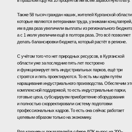
в прошлом году на 10 процентов им всем заработную плату.
Также 58 тысяч граждан наших, жителей Курганской области
которые являются ветеранами труда, узниками концлагерей,
им в два раза увеличили выплаты из регионального бюджета
а с 1 июля увеличим ещё в полтора раза. Это всё позволяет
делать балансировки бюджета, который растёт в регионе.
С учётом того что нет природных ресурсов, в Курганской
области уже за последние пять лет построено
и функционирует пять индустриальных парков, ещё три
строятся и пять проектируются. То есть мы идём путём
наращивания индустриального производства. Обеспечим эт
комплексной поддержкой, то есть индустриальные парки,
готовые цеха, субсидируем приобретение оборудования
и полностью скорректировали систему подготовки
профессиональных кадров. То есть она сейчас работает
целевым образом только на экономику.
Ряд ключевых показателей в сфере АПК вырос на 200–