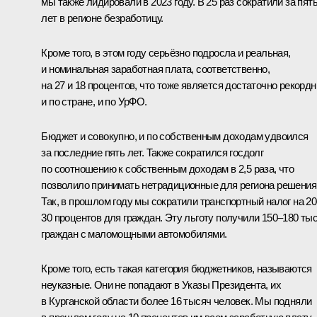
мы также лидировали в 2023 году. В 25 раз сократили за пят
лет в регионе безработицу.
Кроме того, в этом году серьёзно подросла и реальная,
и номинальная заработная плата, соответственно,
на 27 и 18 процентов, что тоже является достаточно рекорд
и по стране, и по УрФО.
Бюджет и совокупно, и по собственным доходам удвоился
за последние пять лет. Также сократился госдолг
по соотношению к собственным доходам в 2,5 раза, что
позволило принимать нетрадиционные для региона решения
Так, в прошлом году мы сократили транспортный налог на 20
30 процентов для граждан. Эту льготу получили 150–180 ты
граждан с маломощными автомобилями.
Кроме того, есть такая категория бюджетников, называются
неуказные. Они не попадают в Указы Президента, их
в Курганской области более 16 тысяч человек. Мы подняли