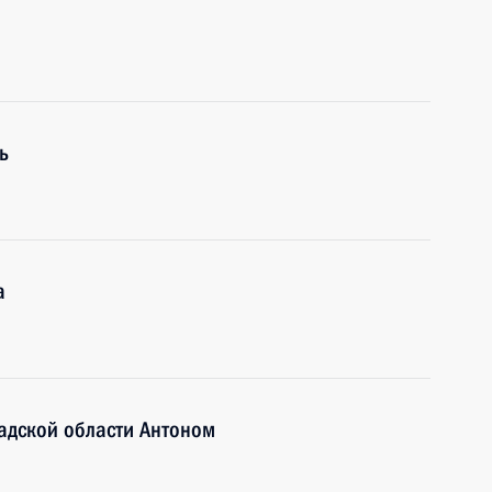
ь
а
адской области Антоном