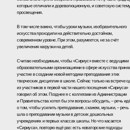
которые отличали и дореволюционную, и советскую систем
просвещения.
В том числе важно, чтобы уроки музыки, изобразительного
искусства проходили на действительно достойном,
современном уровне. При этом, разумеется, не за счёт
увеличения нагрузки на детей.
Считаю необходимым, чтобы «Сириус» вместе с ведущими
образовательными организациями в сфере искусства приня
участие в создании новой методики преподавания этих
творческих дисциплин в школе. Сейчас только на
встрече
о
из участников в первой части нашего посещения «Сириуса»
говорил об этом. Позднее я с коллегами из Администрации
и Правительства хотел бы эти вопросы обсудить, – речь ид
о том, чтобы усилить преподавание, скажем, музыки, – речь
шла о преподавании музыки в детских дошкольных
учреждениях и первых классах школы. Но что касается
«Сириуса», повторю ещё раз: есть новаторские подходы