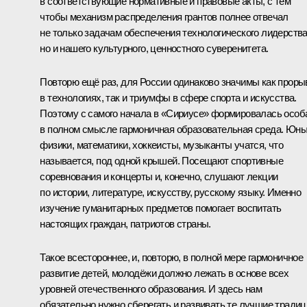
в соответствующие нормативные и правовые акты, с тем
чтобы механизм распределения грантов полнее отвечал
не только задачам обеспечения технологического лидерства
но и нашего культурного, ценностного суверенитета.
Повторю ещё раз, для России одинаково значимы как прор
в технологиях, так и триумфы в сфере спорта и искусства.
Поэтому с самого начала в «Сириусе» формировалась особ
в полном смысле гармоничная образовательная среда. Юн
физики, математики, хоккеисты, музыканты учатся, что
называется, под одной крышей. Посещают спортивные
соревнования и концерты и, конечно, слушают лекции
по истории, литературе, искусству, русскому языку. Именно
изучение гуманитарных предметов помогает воспитать
настоящих граждан, патриотов страны.
Такое всестороннее, и, повторю, в полной мере гармоничное
развитие детей, молодёжи должно лежать в основе всех
уровней отечественного образования. И здесь нам
обязательно нужно сберегать и развивать те лучшие традиц