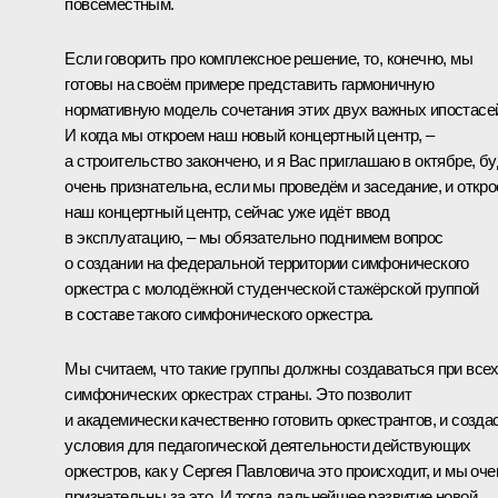
повсеместным.
Если говорить про комплексное решение, то, конечно, мы
готовы на своём примере представить гармоничную
нормативную модель сочетания этих двух важных ипостасе
И когда мы откроем наш новый концертный центр, –
а строительство закончено, и я Вас приглашаю в октябре, б
очень признательна, если мы проведём и заседание, и откр
наш концертный центр, сейчас уже идёт ввод
в эксплуатацию, – мы обязательно поднимем вопрос
о создании на федеральной территории симфонического
оркестра с молодёжной студенческой стажёрской группой
в составе такого симфонического оркестра.
Мы считаем, что такие группы должны создаваться при все
симфонических оркестрах страны. Это позволит
и академически качественно готовить оркестрантов, и созда
условия для педагогической деятельности действующих
оркестров, как у Сергея Павловича это происходит, и мы оче
признательны за это. И тогда дальнейшее развитие новой