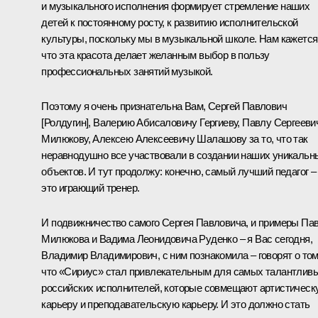
и музыкального исполнения формирует стремление наших
детей к постоянному росту, к развитию исполнительской
культуры, поскольку мы в музыкальной школе. Нам кажется
что эта красота делает желанным выбор в пользу
профессиональных занятий музыкой.
Поэтому я очень признательна Вам, Сергей Павлович
[Ролдугин], Валерию Абисаловичу Гергиеву, Павлу Сергееви
Милюкову, Алексею Алексеевичу Шалашову за то, что так
неравнодушно все участвовали в создании наших уникальн
объектов. И тут продолжу: конечно, самый лучший педагог –
это играющий тренер.
И подвижничество самого Сергея Павловича, и примеры Па
Милюкова и Вадима Леонидовича Руденко – я Вас сегодня,
Владимир Владимирович, с ним познакомила – говорят о том
что «Сириус» стал привлекательным для самых талантлив
российских исполнителей, которые совмещают артистическ
карьеру и преподавательскую карьеру. И это должно стать