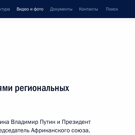
ктура
Видео и фото
Документы
Контакты
Поиск
си
ия, встречи
Встречи со СМИ
октябрь, 2019
ть следующие материалы
лями региональных
Встреча с мастерами,
молодыми выпускниками
ика Владимир Путин и Президент
и студентами ВГИКа
редседатель Африканского союза,