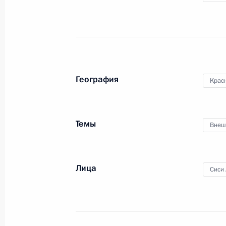
деловых кругов России и ОА
15 октября 2019 года
Видео, 3 мин.
География
Крас
Темы
Внеш
Лица
Сиси