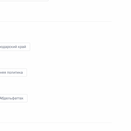
Э
саудовского экономического
совета
14 октября 2019 года
Видео, 5 мин.
нодарский край
няя политика
 Абдельфаттах