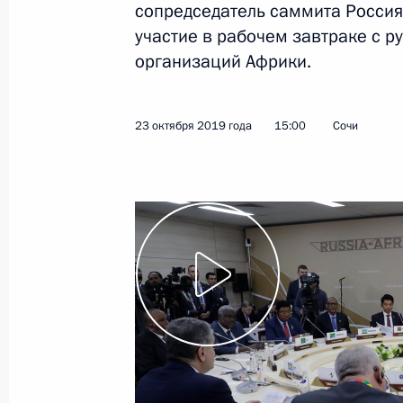
сопредседатель саммита Россия
участие в рабочем завтраке с 
23 октября 2019 года
Видео, 13 мин.
организаций Африки.
23 октября 2019 года
15:00
Сочи
Совещание по финансовому
оздоровлению организаций