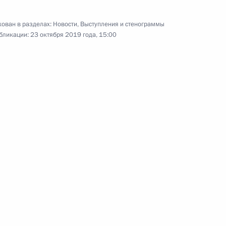
Встреча с избранными
главами регионов
ован в разделах:
Новости
,
Выступления и стенограммы
бликации:
23 октября 2019 года, 15:00
9 октября 2019 года
Видео, 2 мин.