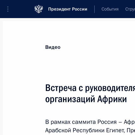
Президент России
События
Стру
Видеозаписи
Фотографии
Аудиозапи
Все материалы
Выступления
Совещан
Видео
Показа
Встреча с руководите
организаций Африки
Встреча с руководителями
региональных организаций
В рамках саммита Россия – Афр
Африки
Арабской Республики Египет, П