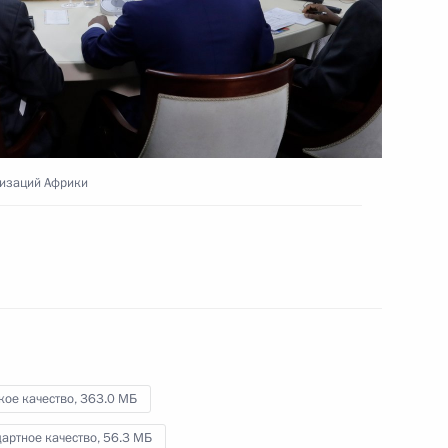
паводков
16 октября 2019 года
Видео, 1 ч.
низаций Африки
кое качество,
363.0 МБ
Заседание Российско-
артное качество,
56.3 МБ