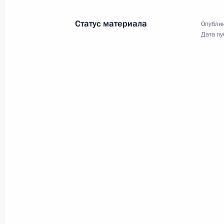
Заседание Совета
по развитию физической
Статус материала
Опублик
Дата пу
культуры и спорта
10 октября 2019 года
Видео, 2 ч.