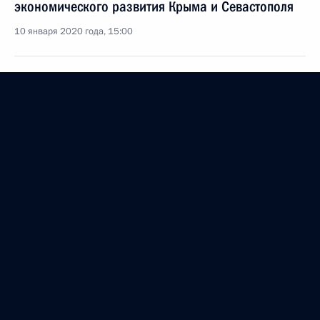
экономического развития Крыма и Севастополя
10 января 2020 года, 15:00
Совещание по вопросам перспективного
развития Военно-Морского Флота
9 января 2020 года, 18:00
Поездка в Крым и Севастополь
9 − 10 января 2020 года
Посещение Черноморского военно-морского
училища имени П.С.Нахимова
9 января 2020 года, 17:15