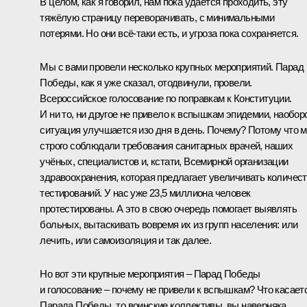
В целом, как я говорил, нам пока удаётся проходить, эту
тяжёлую страницу переворачивать, с минимальными
потерями. Но они всё‑таки есть, и угроза пока сохраняется.
Мы с вами провели несколько крупных мероприятий. Парад
Победы, как я уже сказал, отодвинули, провели.
Всероссийское голосование по поправкам к Конституции.
И ни то, ни другое не привело к вспышкам эпидемии, наоборо
ситуация улучшается изо дня в день. Почему? Потому что 
строго соблюдали требования санитарных врачей, наших
учёных, специалистов и, кстати, Всемирной организации
здравоохранения, которая предлагает увеличивать количес
тестирований. У нас уже 23,5 миллиона человек
протестированы. А это в свою очередь помогает выявлять
больных, вытаскивать вовремя их из групп населения: или
лечить, или самоизоляция и так далее.
Но вот эти крупные мероприятия – Парад Победы
и голосование – почему не привели к вспышкам? Что касает
Парада Победы, то воинские коллективы, вы наверняка