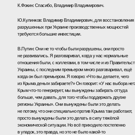
К.Фокин:
Спасибо, Владимир Владимирович.
Ю.Кулинков:
Владимир Владимирович, для восстановления
разрушенных при Украине производственных мощностей
требуются большие инвестиции.
В.Путин:
Они не то чтобы были разрушены, они просто
не развивались. Я разговаривал, когда у нас нормальные
отношения были, с коллегами, в том числе и из Правительс
Украины, с последним премьером много разговаривал, ещё
когда он был премьером. Я говорю: «Что вы делаете, чего
из Крыма деньги забираете?» Он говорит: «У нас выбора нет
Крым что‑то генерирует, мы вынуждены забирать оттуда
больше, чем давать, для того чтобы поддержать другие
регионы Украины». Они вынуждены были это делать
не потому, что они специально против Крыма там работают,
просто вынуждены были это делать в силу тяжёлой
экономической ситуации. Но всё приходило постепенно
в упадок, это правда, но это не было какой‑то