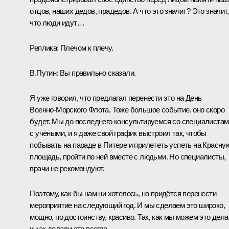
отцов, наших дедов, прадедов. А что это значит? Это значит,
что люди идут…
Реплика:
Плечом к плечу.
В.Путин:
Вы правильно сказали.
Я уже говорил, что предлагал перенести это на День
Военно‑Морского Флота. Тоже большое событие, оно скоро
будет. Мы до последнего консультируемся со специалистам
с учёными, и я даже свой график выстроил так, чтобы
побывать на параде в Питере и прилететь успеть на Красну
площадь, пройти по ней вместе с людьми. Но специалисты,
врачи не рекомендуют.
Поэтому, как бы нам ни хотелось, но придётся перенести
мероприятие на следующий год. И мы сделаем это широко,
мощно, по достоинству, красиво. Так, как мы можем это дела
и как делали это всегда.