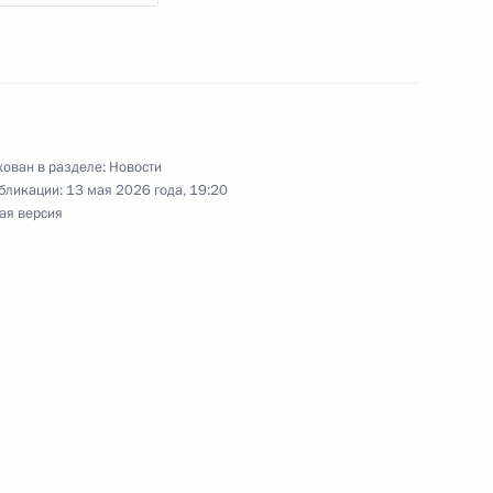
ещания о ситуации
й областях
ован в разделе:
Новости
бликации:
13 мая 2026 года, 19:20
ая версия
кой, Брянской и Курской
жиме получает информацию