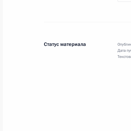
Перечень поручений по итогам сов
в Белгородской, Брянской и Курско
24 августа 2024 года, 17:00
Статус материала
Опублик
Дата пу
Текстов
Совещание о ситуации в Белгородс
областях
22 августа 2024 года, 14:50
Владимир Путин в оперативном ре
о ситуации в Брянской области
2 марта 2023 года, 13:35