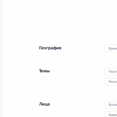
Владимиру Путину доложено о чрез
и Брянской областях
1 июня 2025 года, 11:40
География
Брян
Встреча с губернатором Брянской 
Богомазом
Темы
Госс
13 февраля 2025 года, 13:30
Реги
Мария Львова-Белова посетила Бр
Лица
Бого
29 января 2025 года, 19:00
Ковал