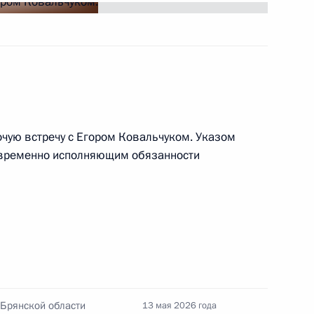
чую встречу с Егором Ковальчуком. Указом
 временно исполняющим обязанности
емельных участков гражданам
проведения СВО
ва
 Брянской области
13 мая 2026 года