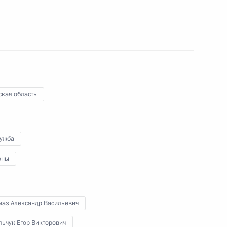
вычайной ситуации в Курской
ская область
области Александром
лужба
оны
янскую область
маз Александр Васильевич
ьчук Егор Викторович