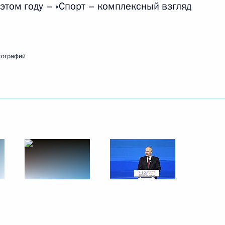
этом году – «Спорт – комплексный взгляд
м Хабировым
тографий
ической культуры и спорта
 шахматной федерации шейхом
ном