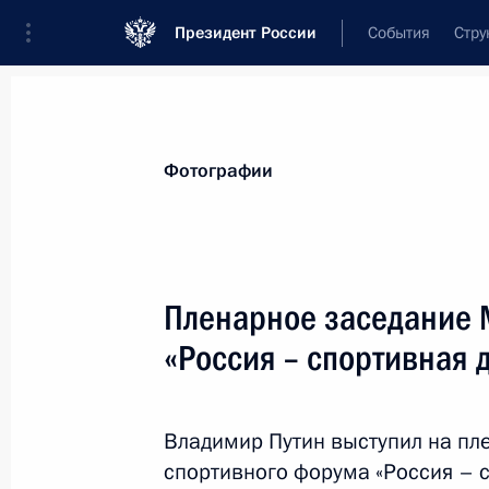
Президент России
События
Стру
Материалы по выбранной теме
Фотографии
Республика Башкортостан,
87 резу
Пленарное заседание
XXV Всероссийский съезд уполномо
«Россия – спортивная 
16 апреля 2026 года, 18:00
Владимир Путин выступил на пл
Поездка в Башкортостан
спортивного форума «Россия – 