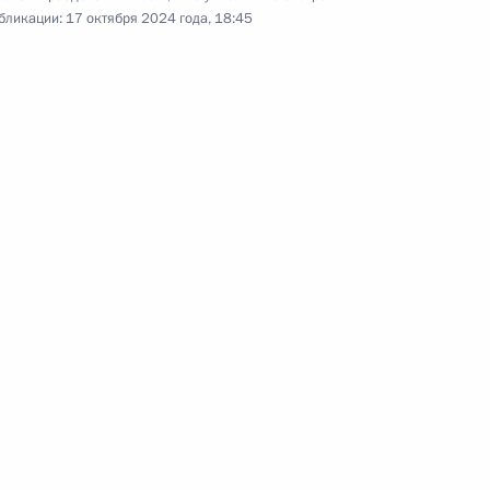
бликации:
17 октября 2024 года, 18:45
фе
м Хабировым
в регионах России
спублику Башкортостан