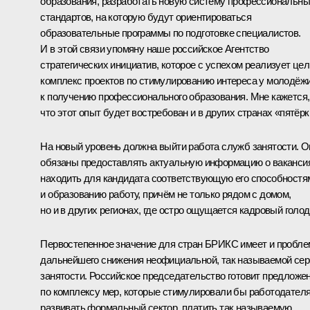
образования, разработать новую систему профессиональн
стандартов, на которую будут ориентироваться
образовательные программы по подготовке специалистов.
И в этой связи упомяну наше российское Агентство
стратегических инициатив, которое с успехом реализует це
комплекс проектов по стимулированию интереса у молодёж
к получению профессионального образования. Мне кажется,
что этот опыт будет востребован и в других странах «пятёрк
На новый уровень должна выйти работа служб занятости. О
обязаны предоставлять актуальную информацию о ваканси
находить для кандидата соответствующую его способностя
и образованию работу, причём не только рядом с домом,
но и в других регионах, где остро ощущается кадровый голод
Первостепенное значение для стран БРИКС имеет и пробле
дальнейшего снижения неофициальной, так называемой сер
занятости. Российское председательство готовит предложе
по комплексу мер, которые стимулировали бы работодател
развивать формальный сектор, платить так называемую