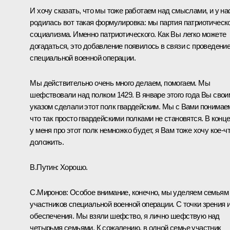
И хочу сказать, что мы тоже работаем над смыслами, и у на
родилась вот такая формулировка: мы партия патриотическ
социализма. Именно патриотического. Как Вы легко можете
догадаться, это добавление появилось в связи с проведени
специальной военной операции.
Мы действительно очень много делаем, помогаем. Мы
шефствовали над полком 1429. В январе этого года Вы свои
указом сделали этот полк гвардейским. Мы с Вами понимае
что так просто гвардейскими полками не становятся. В конц
у меня про этот полк немножко будет, я Вам тоже хочу кое-ч
доложить.
В.Путин:
Хорошо.
С.Миронов:
Особое внимание, конечно, мы уделяем семьям
участников специальной военной операции. С точки зрения 
обеспечения. Мы взяли шефство, я лично шефствую над
четырьмя семьями. К сожалению, в одной семье участник