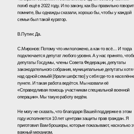
погиб ещё в 2022 году. И по закону, как Вы правильно говорит
помните, Вы однажды сказали, хорошо бы, чтобы у каждой
семьи был такой куратор.
В.Путин:
Да.
С.Миронов:
Потому что им положено, а как-то всё… И тогда
подключается депутат любого уровня. А у нас принято, что
депутаты Госдумы, члены Совета Федерации, депутаты
законодательного собрания, муниципальные депутаты хотя
над одной семьёй [брали шефство] у себя где-то в населённ
пункте. И такая работа ведётся. Мы назвали её
«Справедливая помощь участникам специальной военной
операции». Мы такую работу ведём.
Не могу не сказать, что благодаря Вашей поддержке в этом
году исполняется 10 лет центрам защиты прав граждан. Я
приготовил Вам брошюры, которые показывают, насколько э
важный механизм.