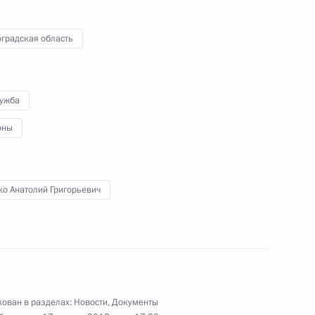
градская область
трение Волгоградской
лия Бровко для наделения
рации региона
лужба
оны
ко Анатолий Григорьевич
енно-Морского Флота
ован в разделах:
Новости
,
Документы