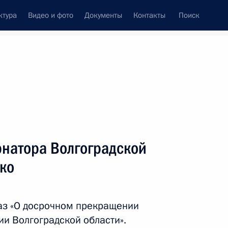
ктура
Видео и фото
Документы
Контакты
Поиск
Все персоны
рнатора Волгоградской
ко
Подписаться на ленту
аз «О досрочном прекращении
и Волгоградской области».