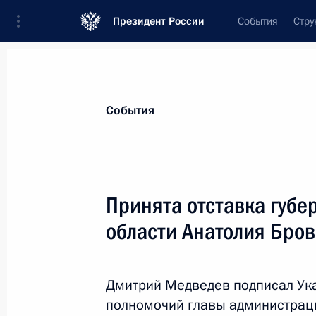
Президент России
События
Стру
Материалы по выбранной персоне
События
Бровко
,
Анатолий
Григорьевич
Принята отставка губе
области Анатолия Бров
Лента событий
Дмитрий Медведев подписал Ук
полномочий главы администраци