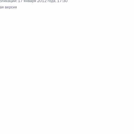
бликации:
17 января 2012 года, 17:30
ая версия
ные
Официальные
Правовая и
сетевые ресурсы
техническая
ссии
Президента России
информация
MAX
О портале
ВКонтакте
Об использовании
ии
информации сайта
Rutube
О персональных
Telegram-канал
данных пользователей
YouTube
зиденту
Написать в редакцию
и —
ного
по
—
ссии