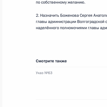
по собственному желанию.
О ходе исполнения пункта 2 перечн
2. Назначить Боженова Сергея Анато
по итогам работы мобильной приё
главы администрации Волгоградской о
в Волгоградской области
наделённого полномочиями главы адм
28 октября 2011 года, 20:30
Стенографический отчёт о заседан
Смотрите также
организационного комитета «Побе
25 марта 2010 года, 16:00
Указ №63
Рабочая встреча с губернатором В
Анатолием Бровко