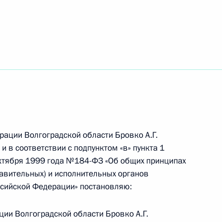
гоградской области Анатолия
ного по итогам работы
 Волгоградской области
рации Волгоградской области Бровко А.Г.
 в соответствии с подпунктом «в» пункта 1
оручений, данных по итогам
октября 1999 года №184-ФЗ «Об общих принципах
дента в Волгоградской
авительных) и исполнительных органов
ссийской Федерации» постановляю:
ции Волгоградской области Бровко А.Г.