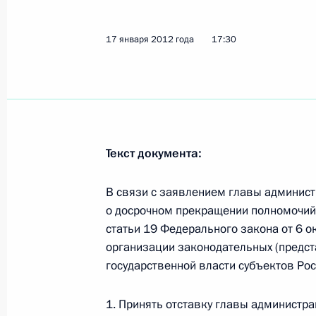
Принята отставка губернатора Вол
Бровко
17 января 2012 года
17:30
17 января 2012 года, 17:30
О ходе исполнения поручения, дан
мобильной приёмной Президента в
Текст документа:
27 декабря 2011 года, 20:50
В связи с заявлением главы админист
о досрочном прекращении полномочий и
Об исполнении пункта 2 перечня п
статьи 19 Федерального закона от 6 
работы мобильной приёмной Прези
организации законодательных (предст
области
государственной власти субъектов Ро
2 ноября 2011 года, 20:10
1. Принять отставку главы администра