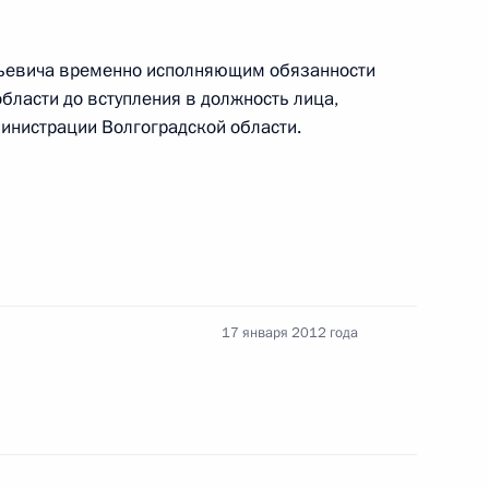
я поручения, данных
льевича временно исполняющим обязанности
мной Президента
бласти до вступления в должность лица,
инистрации Волгоградской области.
ии Российского
да»
17 января 2012 года
олгоградской области