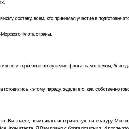
ах.
чному составу, всем, кто принимал участие в подготовке эт
-Морского Флота страны.
активное и серьёзное вооружение флота, нам в целом, благо
отовились к этому параду, ждали его, как, собственно гово
юблю, Вы знаете, почитывать историческую литературу. Мне п
е Кронштадта. Я Вам прямо с борта позвонил. И после этог